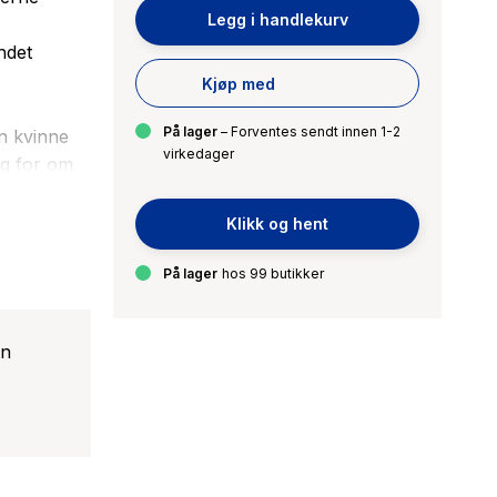
Legg i handlekurv
ndet
Kjøp med
På lager
– Forventes sendt innen 1-2
n kvinne
virkedager
eg for om
er bli
ensene vil
Klikk og hent
e selv,
På lager
hos 99 butikker
en