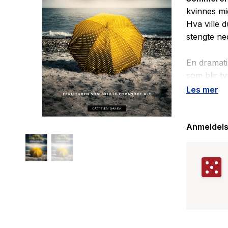
kvinnes mid
Hva ville d
stengte ne
En dramati
som blir t
hun skal d
Les mer
værende ho
bli dramat
men også 
Anmeldels