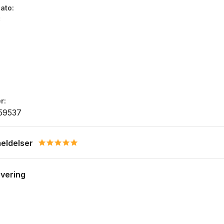
dato
3
r
59537
eldelser
5.0 star rating
evering