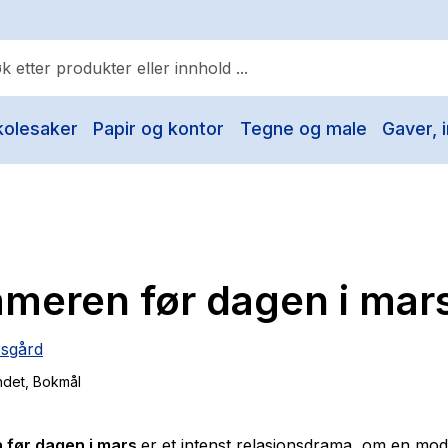
kolesaker
Papir og kontor
Tegne og male
Gaver, i
ulære søk
Pokemon
One piece
Fury Bound - Sable Sorensen
meren før dagen i mar
Yesteryear
Elizabeth Strout
rsgård
Hitster
ndet
, Bokmål
Hypopressiv trening
The Housemaid
før dagen i mars
er et intenst relasjonsdrama, om en mo