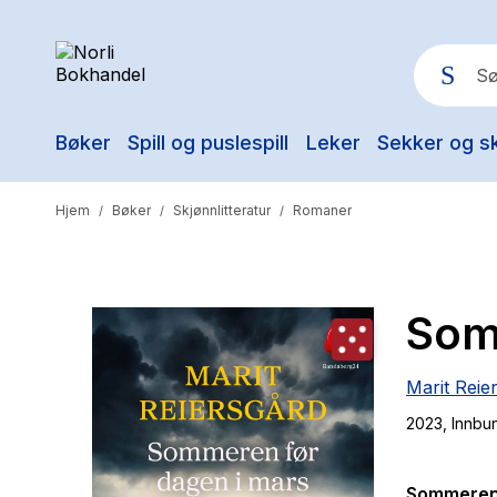
Bøker
Spill og puslespill
Leker
Sekker og s
Pop
Hjem
Bøker
Skjønnlitteratur
Romaner
/
/
/
Som
Marit Reie
2023
, Innbu
Sommeren 