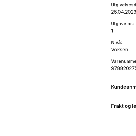
Utgivelses
26.04.202
Utgave nr.
1
Nivå
Voksen
Varenumme
97882027
Kundeanm
Frakt og l