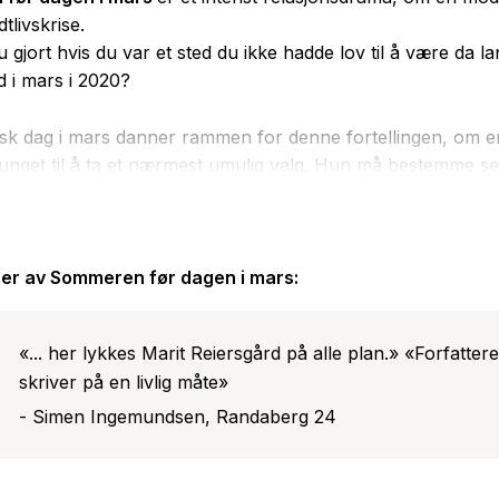
tlivskrise.
u gjort hvis du var et sted du ikke hadde lov til å være da la
d i mars i 2020?
sk dag i mars danner rammen for denne fortellingen, om e
vunget til å ta et nærmest umulig valg. Hun må bestemme s
ra hjem til den kjedelige, men trygge ektemannen Jørgen ell
s den livsglade kunstneren og elskeren Andreas. Konsekv
iske uansett hva hun bestemmer seg for, ikke bare for henn
for de som står henne nær.
er av
Sommeren før dagen i mars
:
«... her lykkes Marit Reiersgård på alle plan.» «Forfatter
skriver på en livlig måte»
- Simen Ingemundsen, Randaberg 24