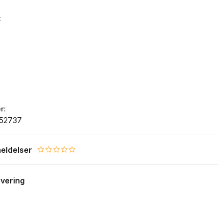
r
52737
eldelser
0.0 star rating
evering