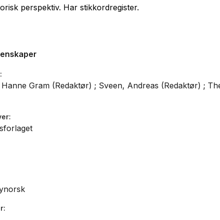
torisk perspektiv. Har stikkordregister.
genskaper
Hanne Gram (Redaktør) ; Sveen, Andreas (Redaktør) ; Thei
ver
sforlaget
ynorsk
r