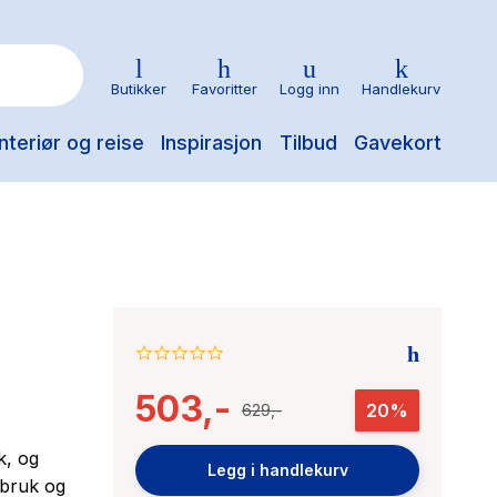
Butikker
Favoritter
Logg inn
Handlekurv
nteriør og reise
Inspirasjon
Tilbud
Gavekort
0.0
star
503,-
rating
20%
629,-
k, og
Legg i handlekurv
kbruk og