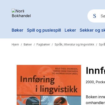
Bøker
Spill og puslespill
Leker
Sekker og s
Pop
Hjem
Bøker
Fagbøker
Språk, litteratur og lingvistikk
Spr
/
/
/
/
Innf
2000
, Pock
Boken inne
omhandler 