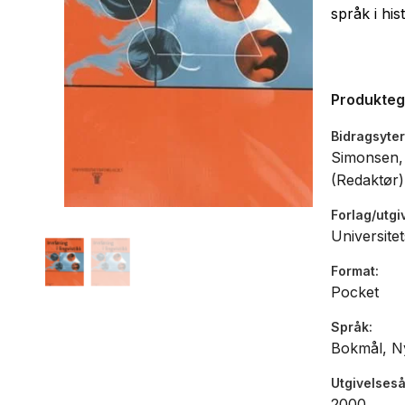
språk i his
Produkte
Bidragsyter
Simonsen, 
(Redaktør)
Forlag/utgi
Universitet
Format
Pocket
Språk
Bokmål, N
Utgivelseså
2000