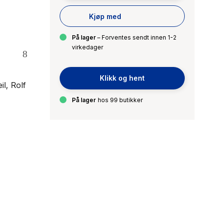
Kjøp med
På lager
– Forventes sendt innen 1-2
virkedager
Klikk og hent
l, Rolf
På lager
hos 99 butikker