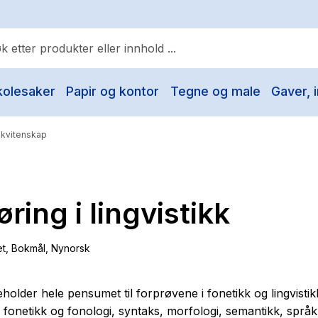
kolesaker
Papir og kontor
Tegne og male
Gaver, i
ulære søk
Pokemon
åkvitenskap
One piece
Fury Bound - Sable Sorensen
øring i lingvistikk
Yesteryear
Elizabeth Strout
et
, Bokmål, Nynorsk
Hitster
Hypopressiv trening
holder hele pensumet til forprøvene i fonetikk og lingvistik
fonetikk og fonologi, syntaks, morfologi, semantikk, språ
The Housemaid