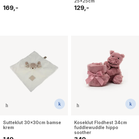
25x25cm
169,-
129,-
Sutteklut 30x30cm bamse
Koseklut Flodhest 34cm
krem
fuddlewuddle hippo
soother