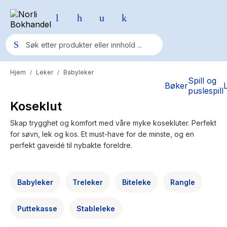
Hjem
Leker
Babyleker
/
/
Populære søk
Spill og
Bøker
puslespill
Pokemon
Koseklut
One piece
Skap trygghet og komfort med våre myke kosekluter. Perfekt
for søvn, lek og kos. Et must-have for de minste, og en
Fury Bound - Sable Sorensen
perfekt gaveidé til nybakte foreldre.
Yesteryear
Elizabeth Strout
Babyleker
Treleker
Biteleke
Rangle
Hitster
Puttekasse
Stableleke
Hypopressiv trening