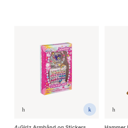
4-Girlz Armbånd og Stickers
Hammer 