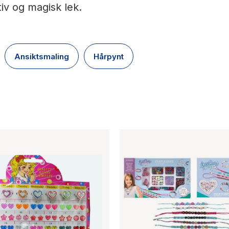
tiv og magisk lek.
Ansiktsmaling
Hårpynt