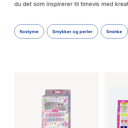
du det som inspirerer til timevis med krea
Kostyme
Smykker og perler
Sminke