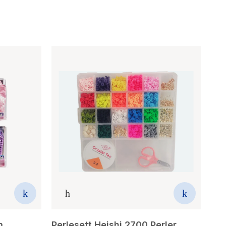
m
Perlesett Heishi 2700 Perler