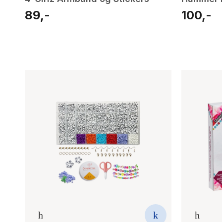
89,-
100,-