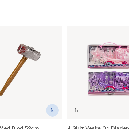
Med Blod 52cm
4 Girlz Veske Og Diade