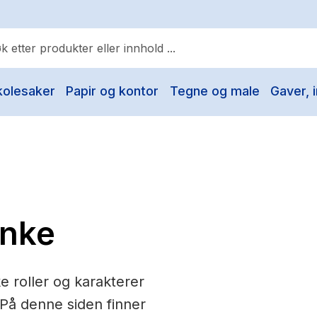
kolesaker
Papir og kontor
Tegne og male
Gaver, i
ulære søk
Pokemon
One piece
Fury Bound - Sable Sorensen
Yesteryear
inke
Elizabeth Strout
Hitster
ke roller og karakterer
Hypopressiv trening
 På denne siden finner
The Housemaid