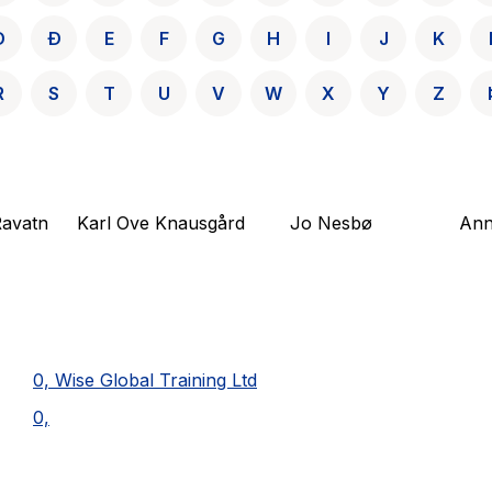
D
Ð
E
F
G
H
I
J
K
R
S
T
U
V
W
X
Y
Z
avatn
Karl Ove Knausgård
Jo Nesbø
Ann
0, Wise Global Training Ltd
0,