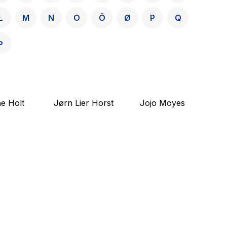
L
M
N
O
Ö
Ø
P
Q
Þ
e Holt
Jørn Lier Horst
Jojo Moyes