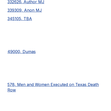
332626, Author MJ
339309, Anon MJ
345105, TBA
49000, Dumas
578, Men and Women Executed on Texas Death
Row