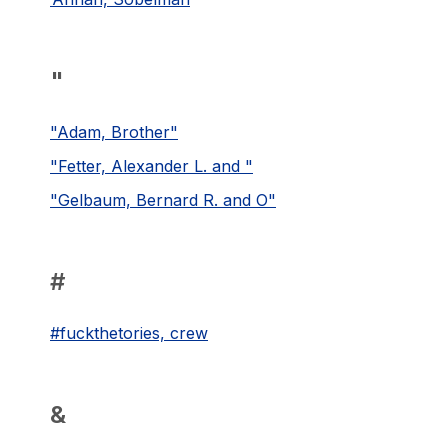
"
"Adam, Brother"
"Fetter, Alexander L. and "
"Gelbaum, Bernard R. and O"
#
#fuckthetories, crew
&