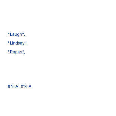
"Laugh",
"Lindsay",
"Papus",
#N-A, #N-A