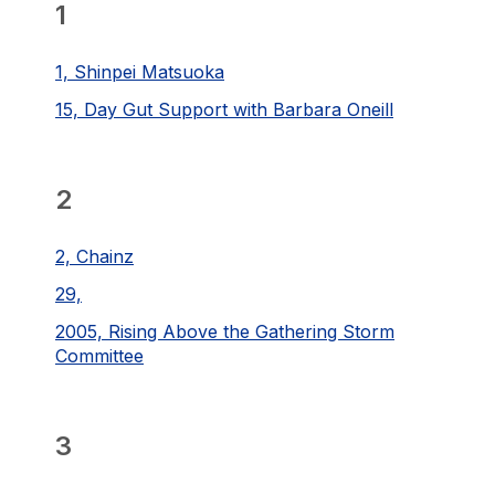
1
1, Shinpei Matsuoka
15, Day Gut Support with Barbara Oneill
2
2, Chainz
29,
2005, Rising Above the Gathering Storm
Committee
3