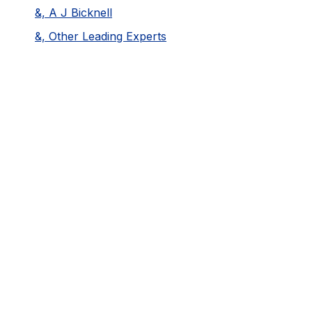
&, A J Bicknell
&, Other Leading Experts