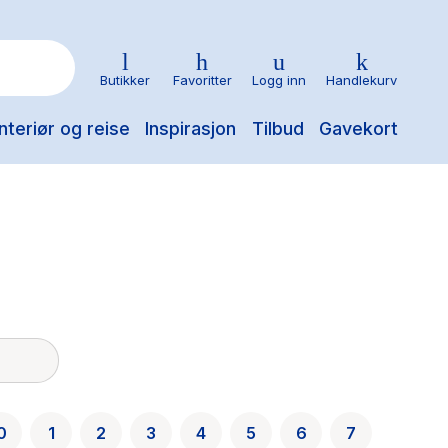
Butikker
Favoritter
Logg inn
Handlekurv
nteriør og reise
Inspirasjon
Tilbud
Gavekort
0
1
2
3
4
5
6
7