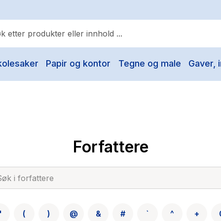
kolesaker
Papir og kontor
Tegne og male
Gaver, i
ulære søk
Pokemon
One piece
Fury Bound - Sable Sorensen
Forfattere
Yesteryear
Elizabeth Strout
Hitster
Hypopressiv trening
"
(
)
@
&
#
`
^
+
The Housemaid