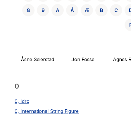
8
9
A
Å
Æ
B
C
Åsne Seierstad
Jon Fosse
Agnes R
0
0, Idrc
0, International String Figure