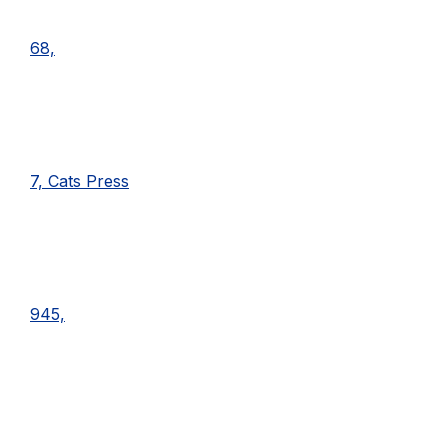
68,
7, Cats Press
945,