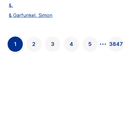
&,
& Garfunkel, Simon
...
1
2
3
4
5
3847