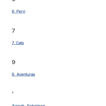
6, Perri
7
7, Cats
9
9, Aventuras
‘
‘Annah, Sobelman