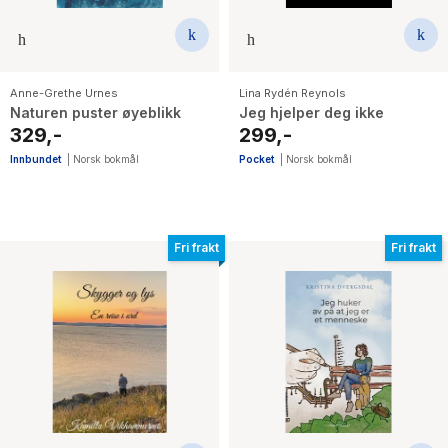
Anne-Grethe Urnes
Lina Rydén Reynols
Naturen puster øyeblikk
Jeg hjelper deg ikke
329,-
299,-
Innbundet
|
Norsk bokmål
Pocket
|
Norsk bokmål
Fri frakt
Fri frakt