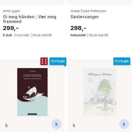
Arne Lygre
Oskar Fiske Pettersen
Gi meg hånden ; Vær meg
Søstersanger
fremmed
299,-
298,-
E-bok
Innbundet
|
Norsk bokmål
Innbundet
|
Norsk bokmål
Fri frakt
Fri frakt