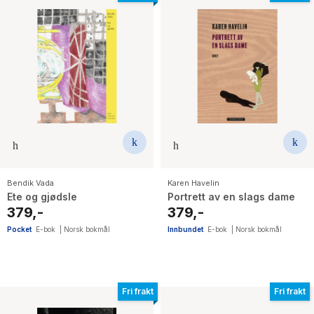
Bendik Vada
Karen Havelin
Ete og gjødsle
Portrett av en slags dame
379,-
379,-
Pocket
E-bok
|
Norsk bokmål
Innbundet
E-bok
|
Norsk bokmål
Fri frakt
Fri frakt