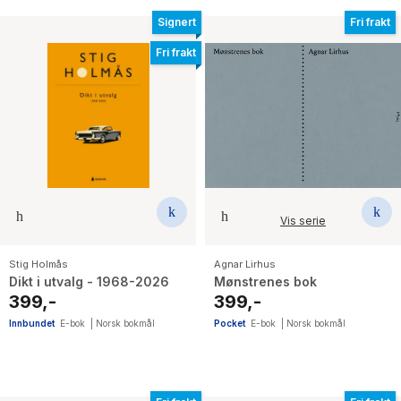
Signert
Fri frakt
Fri frakt
Vis serie
Stig Holmås
Agnar Lirhus
Dikt i utvalg - 1968-2026
Mønstrenes bok
399,-
399,-
Innbundet
E-bok
|
Norsk bokmål
Pocket
E-bok
|
Norsk bokmål