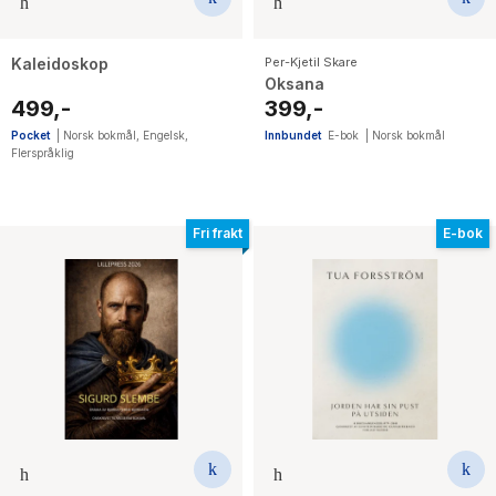
Kaleidoskop
Per-Kjetil Skare
Oksana
499,-
399,-
Pocket
|
Norsk bokmål
,
Engelsk
,
Innbundet
E-bok
|
Norsk bokmål
Flerspråklig
Fri frakt
E-bok