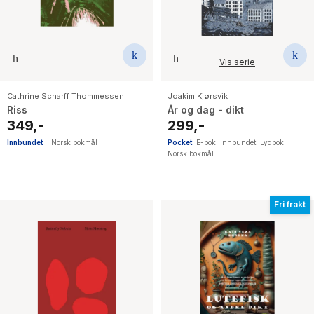
Vis serie
Cathrine Scharff Thommessen
Joakim Kjørsvik
Riss
År og dag - dikt
349,-
299,-
Innbundet
|
Norsk bokmål
Pocket
E-bok
Innbundet
Lydbok
|
Norsk bokmål
Fri frakt