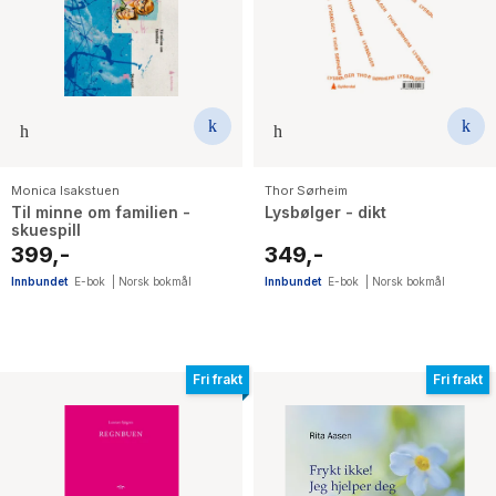
Monica Isakstuen
Thor Sørheim
Til minne om familien -
Lysbølger - dikt
skuespill
399,-
349,-
Innbundet
E-bok
|
Norsk bokmål
Innbundet
E-bok
|
Norsk bokmål
Fri frakt
Fri frakt