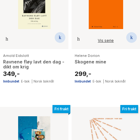
Vis serie
Arnold Eidslott
Helene Dorion
Ravnene fløy lavt den dag -
Skogene mine
dikt om krig
349,-
299,-
Innbundet
E-bok
|
Norsk bokmål
Innbundet
E-bok
|
Norsk bokmål
Fri frakt
Fri frakt