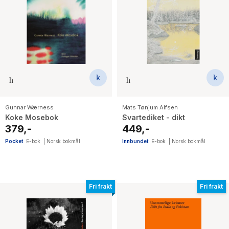
Gunnar Wærness
Mats Tønjum Alfsen
Koke Mosebok
Svartediket - dikt
379,-
449,-
Pocket
E-bok
|
Norsk bokmål
Innbundet
E-bok
|
Norsk bokmål
Fri frakt
Fri frakt