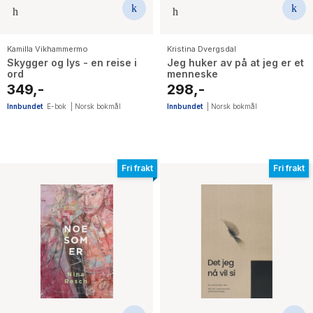
Kamilla Vikhammermo
Kristina Dvergsdal
Skygger og lys - en reise i
Jeg huker av på at jeg er et
ord
menneske
349,-
298,-
Innbundet
E-bok
|
Norsk bokmål
Innbundet
|
Norsk bokmål
Fri frakt
Fri frakt