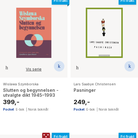
Fri frakt
Fri frakt
Vis serie
Wislawa Szymborska
Lars Saabye Christensen
Slutten og begynnelsen -
Pasninger
utvalgte dikt 1945–1993
399,-
249,-
Pocket
E-bok
|
Norsk bokmål
Pocket
E-bok
|
Norsk bokmål
Fri frakt
Fri frakt