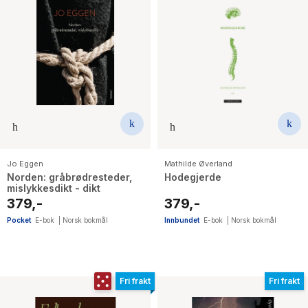
Jo Eggen
Mathilde Øverland
Norden: gråbrødresteder,
Hodegjerde
mislykkesdikt - dikt
379,-
379,-
Pocket
E-bok
|
Norsk bokmål
Innbundet
E-bok
|
Norsk bokmål
Fri frakt
Fri frakt