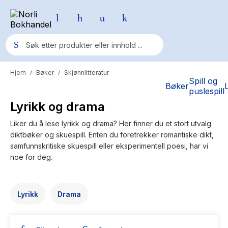
Hjem
Bøker
Skjønnlitteratur
/
/
Populære søk
Spill og
Bøker
puslespill
Pokemon
Lyrikk og drama
One piece
Liker du å lese lyrikk og drama? Her finner du et stort utvalg
diktbøker og skuespill. Enten du foretrekker romantiske dikt,
Fury Bound - Sable Sorensen
samfunnskritiske skuespill eller eksperimentell poesi, har vi
Yesteryear
noe for deg.
Elizabeth Strout
Hitster
Lyrikk
Drama
Hypopressiv trening