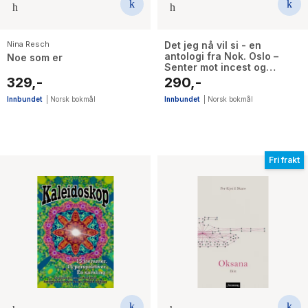
Nina Resch
Det jeg nå vil si - en
antologi fra Nok. Oslo –
Noe som er
Senter mot incest og
seksuelle overgrep
329,-
290,-
Innbundet
|
Norsk bokmål
Innbundet
|
Norsk bokmål
Fri frakt