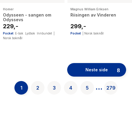
Homer
Magnus William Eriksen
Odysseen - sangen om
Riisingen av Vinderen
Odyssevs
229,-
299,-
Pocket
E-bok
Lydbok
Innbundet
|
Pocket
|
Norsk bokmål
Norsk bokmål
52
results
have
Neste side
been
found}
...
1
2
3
4
5
279