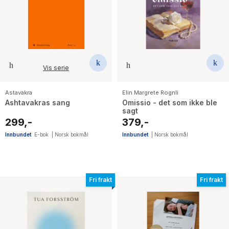
Vis serie
Astavakra
Elin Margrete Rognli
Ashtavakras sang
Omissio - det som ikke ble
sagt
299,-
379,-
Innbundet
E-bok
|
Norsk bokmål
Innbundet
|
Norsk bokmål
Fri frakt
Fri frakt