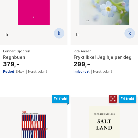
Lennart Sjögren
Rita Aasen
Regnbuen
Frykt ikke! Jeg hjelper deg
379,-
299,-
Pocket
E-bok
|
Norsk bokmål
Innbundet
|
Norsk bokmål
Fri frakt
Fri frakt