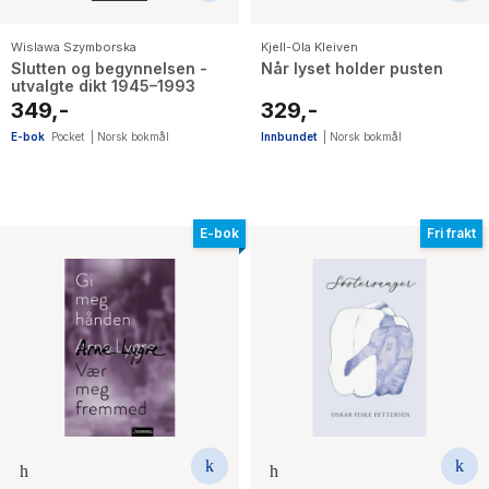
Wislawa Szymborska
Kjell-Ola Kleiven
Slutten og begynnelsen -
Når lyset holder pusten
utvalgte dikt 1945–1993
349,-
329,-
E-bok
Pocket
|
Norsk bokmål
Innbundet
|
Norsk bokmål
E-bok
Fri frakt