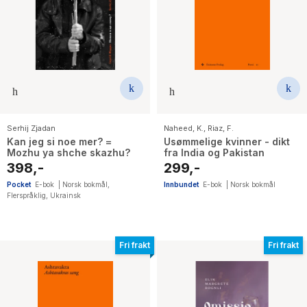
Serhij Zjadan
Naheed, K.
,
Riaz, F.
Kan jeg si noe mer? =
Usømmelige kvinner - dikt
Mozhu ya shche skazhu?
fra India og Pakistan
398,-
299,-
Pocket
E-bok
|
Norsk bokmål
,
Innbundet
E-bok
|
Norsk bokmål
Flerspråklig
,
Ukrainsk
Fri frakt
Fri frakt