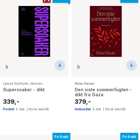
Lasse Dyrholm Jensen
Nima Hasan
Supersoaker - dikt
Den siste sommerfuglen -
dikt fra Gaza
339,-
379,-
Pocket
E-bok
|
Norsk bokmål
Innbundet
E-bok
|
Norsk bokmål
Fri frakt
Fri frakt