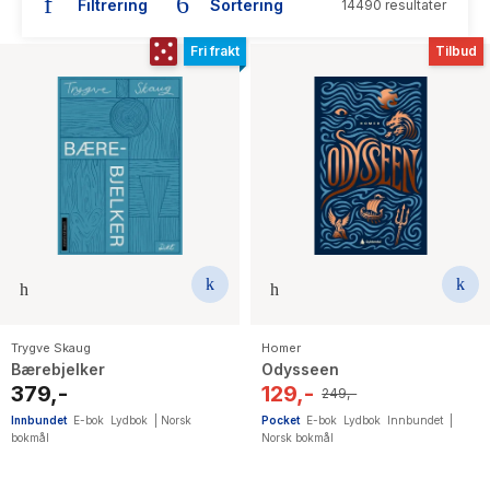
Filtrering
Sortering
14490 resultater
The Housemaid
Fri frakt
Tilbud
Trygve Skaug
Homer
Bærebjelker
Odysseen
379,-
129,-
249,-
Innbundet
E-bok
Lydbok
|
Norsk
Pocket
E-bok
Lydbok
Innbundet
|
bokmål
Norsk bokmål