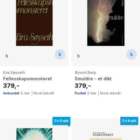
Eira Søyseth
Øyvind Berg
Fellesskapsmonsteret
Smuldre - et dikt
379,-
379,-
Innbundet
E-bok
|
Norsk bokmål
Pocket
E-bok
|
Norsk bokmål
Fri frakt
Fri frakt