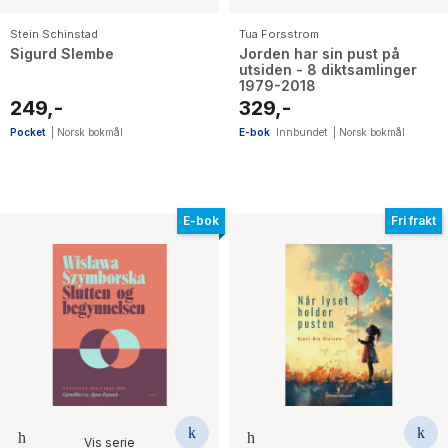
Stein Schinstad
Tua Forsstrom
Sigurd Slembe
Jorden har sin pust på
utsiden - 8 diktsamlinger
1979-2018
249,-
329,-
Pocket
|
Norsk bokmål
E-bok
Innbundet
|
Norsk bokmål
E-bok
Fri frakt
Vis serie