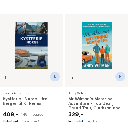
Espen A. Jacobsen
Andy Wilman
Kystferie i Norge - fra
Mr Wilman's Motoring
Bergen til Kirkenes
Adventure - Top Gear,
Grand Tour, Clarkson and
Me
409,-
329,-
449,- i butikk
Fleksibind
|
Norsk bokmål
Innbundet
|
Engelsk