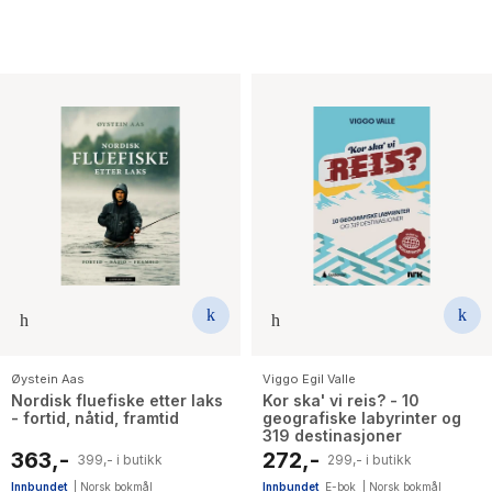
Øystein Aas
Viggo Egil Valle
Nordisk fluefiske etter laks
Kor ska' vi reis? - 10
- fortid, nåtid, framtid
geografiske labyrinter og
319 destinasjoner
363,-
272,-
399,- i butikk
299,- i butikk
Innbundet
|
Norsk bokmål
Innbundet
E-bok
|
Norsk bokmål