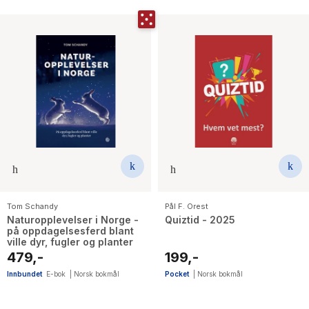
Tom Schandy
Pål F. Orest
Naturopplevelser i Norge -
Quiztid - 2025
på oppdagelsesferd blant
ville dyr, fugler og planter
479,-
199,-
Innbundet
E-bok
|
Norsk bokmål
Pocket
|
Norsk bokmål