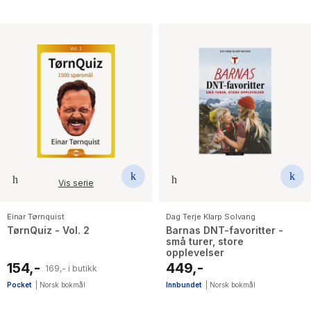
Vis serie
Einar Tørnquist
Dag Terje Klarp Solvang
TørnQuiz - Vol. 2
Barnas DNT-favoritter -
små turer, store
opplevelser
154,-
449,-
169,- i butikk
Pocket
|
Norsk bokmål
Innbundet
|
Norsk bokmål