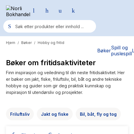
Hjem
Bøker
Hobby og fritid
/
/
Populære søk
Spill og
Bøker
puslespill
Pokemon
Bøker om fritidsaktiviteter
One piece
Finn inspirasjon og veiledning til din neste fritidsaktivitet. Her
er bøker om jakt, fiske, friluftsliv, bil, båt og andre tekniske
Fury Bound - Sable Sorensen
hobbye og guider som gir deg praktisk kunnskap og
Yesteryear
inspirasjon til utendørsliv og prosjekter.
Elizabeth Strout
Hitster
Friluftsliv
Jakt og fiske
Bil, båt, fly og tog
Hypopressiv trening