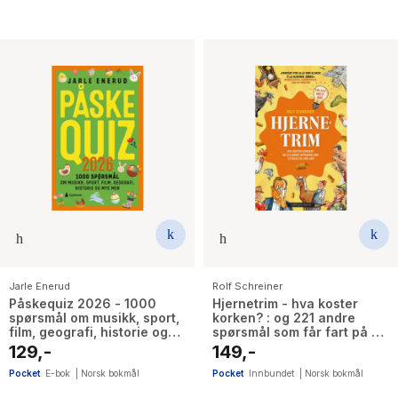
Jarle Enerud
Rolf Schreiner
Påskequiz 2026 - 1000
Hjernetrim - hva koster
spørsmål om musikk, sport,
korken? : og 221 andre
film, geografi, historie og
spørsmål som får fart på de
mye mer
små grå
129,-
149,-
Pocket
E-bok
|
Norsk bokmål
Pocket
Innbundet
|
Norsk bokmål