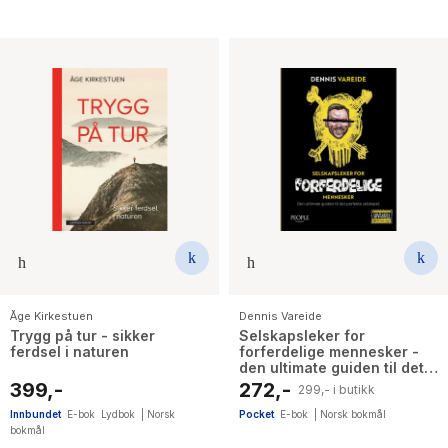
Åge Kirkestuen
Dennis Vareide
Trygg på tur - sikker
Selskapsleker for
ferdsel i naturen
forferdelige mennesker -
den ultimate guiden til det
perfekte selskapet
399,-
272,-
299,- i butikk
Innbundet
E-bok
Lydbok
|
Norsk
Pocket
E-bok
|
Norsk bokmål
bokmål