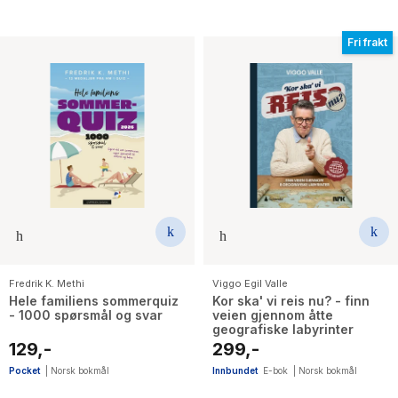
Fri frakt
Fredrik K. Methi
Viggo Egil Valle
Hele familiens sommerquiz
Kor ska' vi reis nu? - finn
- 1000 spørsmål og svar
veien gjennom åtte
geografiske labyrinter
129,-
299,-
Pocket
|
Norsk bokmål
Innbundet
E-bok
|
Norsk bokmål