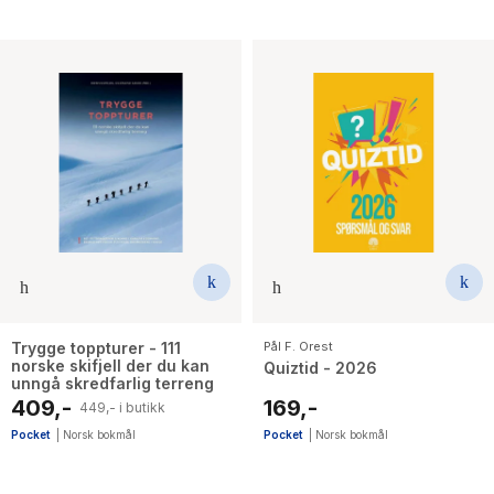
Trygge toppturer - 111
Pål F. Orest
norske skifjell der du kan
Quiztid - 2026
unngå skredfarlig terreng
409,-
169,-
449,- i butikk
Pocket
|
Norsk bokmål
Pocket
|
Norsk bokmål