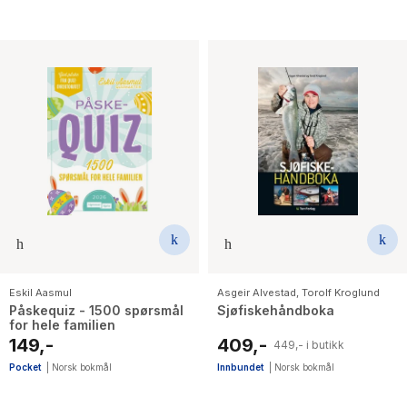
Eskil Aasmul
Asgeir Alvestad
,
Torolf Kroglund
Påskequiz - 1500 spørsmål
Sjøfiskehåndboka
for hele familien
149,-
409,-
449,- i butikk
Pocket
|
Norsk bokmål
Innbundet
|
Norsk bokmål