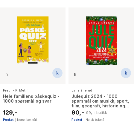
Fredrik K. Methi
Jarle Enerud
Hele familiens påskequiz -
Julequiz 2024 - 1000
1000 spørsmål og svar
spørsmål om musikk, sport,
film, geografi, historie og
mye mer
129,-
90,-
99,- i butikk
Pocket
|
Norsk bokmål
Pocket
|
Norsk bokmål