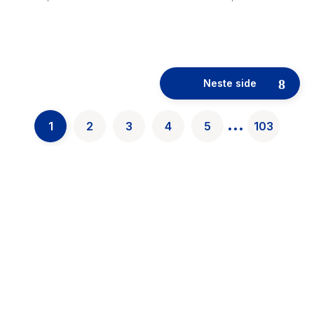
52
results
have
Neste side
been
found}
...
1
2
3
4
5
103