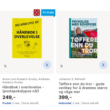
Fri frakt
Anne Linn Kumano-Ensby
,
Andreas
Johanne S. Refseth
Kumano-Ensby
Tøffere enn du tror - gode
Håndbok i overlevelse -
verktøy for å drømme større
(postapokalypse nå!)
og våge mer
249,-
399,-
Pocket
E-bok
|
Norsk bokmål
Innbundet
E-bok
|
Norsk bokmål