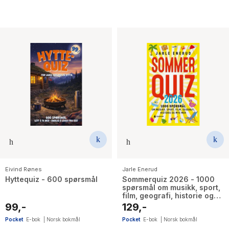
Eivind Rønes
Jarle Enerud
Hyttequiz - 600 spørsmål
Sommerquiz 2026 - 1000
spørsmål om musikk, sport,
film, geografi, historie og
mye mer
99,-
129,-
Pocket
E-bok
|
Norsk bokmål
Pocket
E-bok
|
Norsk bokmål