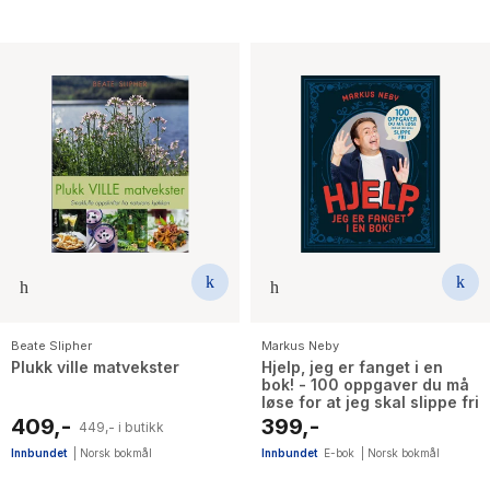
Beate Slipher
Markus Neby
Plukk ville matvekster
Hjelp, jeg er fanget i en
bok! - 100 oppgaver du må
løse for at jeg skal slippe fri
409,-
399,-
449,- i butikk
Innbundet
|
Norsk bokmål
Innbundet
E-bok
|
Norsk bokmål