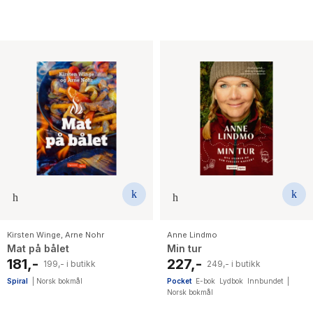
Kirsten Winge
,
Arne Nohr
Anne Lindmo
Mat på bålet
Min tur
181,-
227,-
199,- i butikk
249,- i butikk
Spiral
|
Norsk bokmål
Pocket
E-bok
Lydbok
Innbundet
|
Norsk bokmål