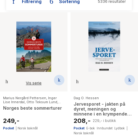
Filtrering
Sortering
5336 resultater
The Housemaid
Vis serie
Marius Nergård Pettersen
,
Inger
Dag O. Hessen
Lise Innerdal
,
Otto Teksum Lund
,
Jervesporet - jakten på
Sissel Jenseth
Norges beste sommerturer
dyret, meningen og
minnene i en krympende
natur
249,-
208,-
229,- i butikk
Pocket
|
Norsk bokmål
Pocket
E-bok
Innbundet
Lydbok
|
Norsk bokmål