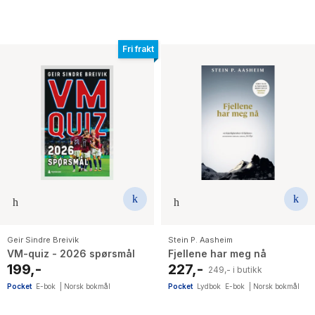
Fri frakt
Geir Sindre Breivik
Stein P. Aasheim
VM-quiz - 2026 spørsmål
Fjellene har meg nå
199,-
227,-
249,- i butikk
Pocket
E-bok
|
Norsk bokmål
Pocket
Lydbok
E-bok
|
Norsk bokmål