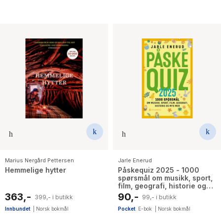
Marius Nergård Pettersen
Jarle Enerud
Hemmelige hytter
Påskequiz 2025 - 1000
spørsmål om musikk, sport,
film, geografi, historie og
mye mer
363,-
90,-
399,- i butikk
99,- i butikk
Innbundet
|
Norsk bokmål
Pocket
E-bok
|
Norsk bokmål