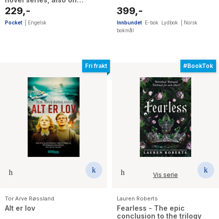
Netflix!
229,-
399,-
Pocket
|
Engelsk
Innbundet
E-bok
Lydbok
|
Norsk
bokmål
Fri frakt
#BookTok
Vis serie
Tor Arve Røssland
Lauren Roberts
Alt er lov
Fearless - The epic
conclusion to the trilogy