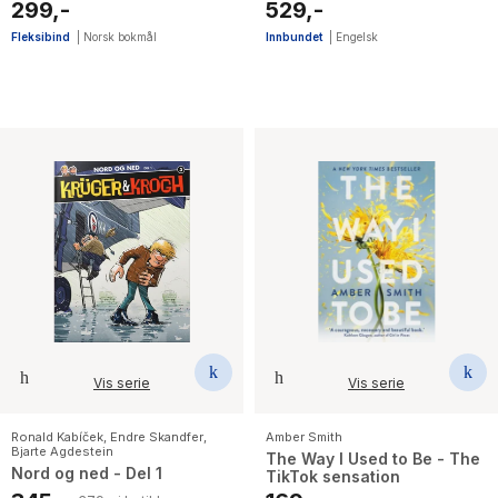
sumptuously illustrated gift
299,-
529,-
book with magical
interactive surprises
Fleksibind
|
Norsk bokmål
Innbundet
|
Engelsk
Vis serie
Vis serie
Ronald Kabíček
,
Endre Skandfer
,
Amber Smith
Bjarte Agdestein
The Way I Used to Be - The
Nord og ned - Del 1
TikTok sensation