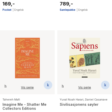
books of the hottest
169,-
789,-
fantasy series and TikTok
sensation
Pocket
|
Engelsk
Samlepakke
|
Engelsk
Vis serie
Vis serie
Tahereh Mafi
Yuval Noah Harari
,
Daniel Casanave
Imagine Me - Shatter Me
Sivilisasjonens søyler
Collectors Editions