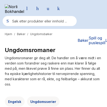
Hjem
Bøker
Ungdomsbøker
/
/
Populære søk
Spill og
Bøker
puslespill
Pokemon
Ungdomsromaner
One piece
Ungdomsromaner gir deg alt. De handler om å være midt i en
verden som forandrer seg raskere enn man klarer å følge
Fury Bound - Sable Sorensen
med på, men likevel prøve å finne sin plass. Her finner du alt
Yesteryear
fra episke kjærlighetshistorier til nervepirrende spenning,
med karakterer som er rå, ekte, og feilbarlige – akkurat som
Elizabeth Strout
oss.
Hitster
Hypopressiv trening
Engelsk
Ungdomsserier