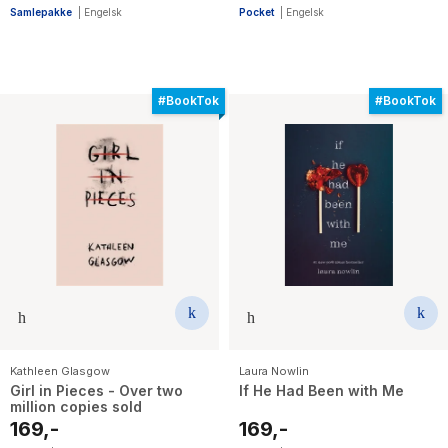
Samlepakke
|
Engelsk
Pocket
|
Engelsk
#BookTok
#BookTok
Kathleen Glasgow
Laura Nowlin
Girl in Pieces - Over two
If He Had Been with Me
million copies sold
169,-
169,-