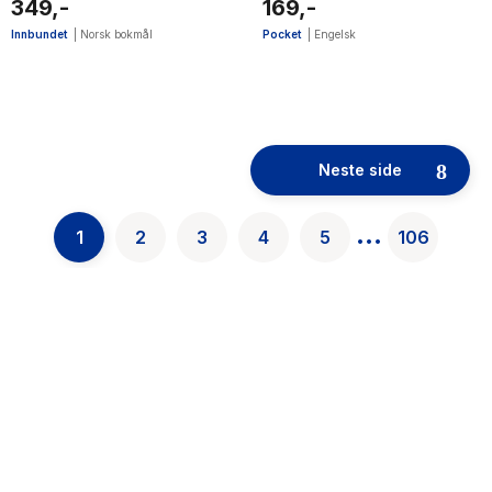
349,-
169,-
Innbundet
|
Norsk bokmål
Pocket
|
Engelsk
52
results
have
Neste side
been
found}
...
1
2
3
4
5
106