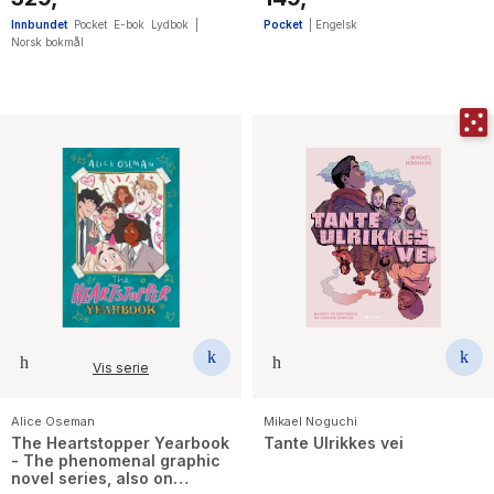
taking first book in the
GLOBALLY BESTSELLING
Innbundet
Pocket
E-bok
Lydbok
|
Pocket
|
Engelsk
ACOTAR series
Norsk bokmål
Vis serie
Alice Oseman
Mikael Noguchi
The Heartstopper Yearbook
Tante Ulrikkes vei
- The phenomenal graphic
novel series, also on