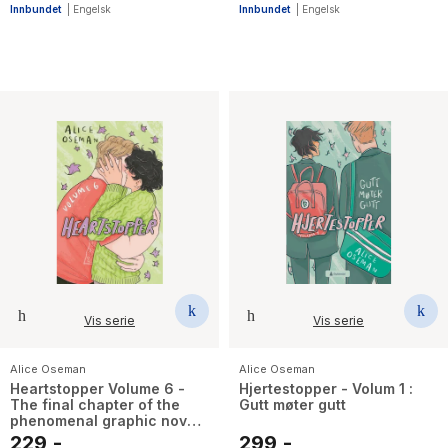
Innbundet
|
Engelsk
Innbundet
|
Engelsk
Vis serie
Vis serie
Alice Oseman
Alice Oseman
Heartstopper Volume 6 -
Hjertestopper - Volum 1 :
The final chapter of the
Gutt møter gutt
phenomenal graphic novel
series, also on Netflix!
229,-
299,-