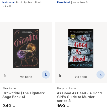
Innbundet
E-bok
Lydbok
|
Norsk
Fleksibind
|
Norsk bokmål
bokmål
Vis serie
Vis serie
Alex Aster
Holly Jackson
Crowntide (The Lightlark
As Good As Dead - A Good
Saga Book 4)
Girl's Guide to Murder
series 3
249,-
169,-