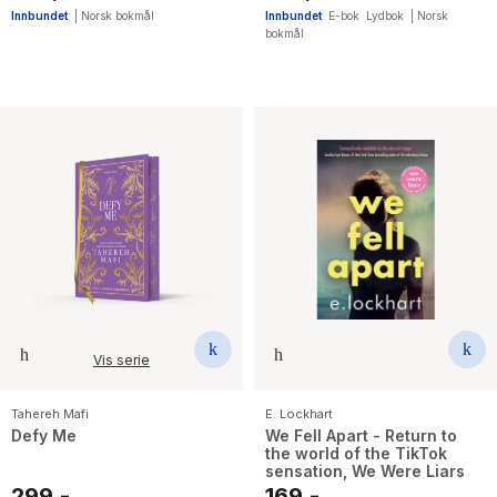
Innbundet
|
Norsk bokmål
Innbundet
E-bok
Lydbok
|
Norsk
bokmål
Vis serie
Tahereh Mafi
E. Lockhart
Defy Me
We Fell Apart - Return to
the world of the TikTok
sensation, We Were Liars
299,-
169,-