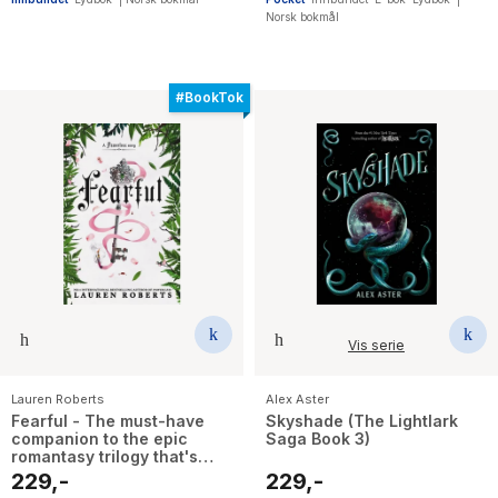
Norsk bokmål
#BookTok
Vis serie
Lauren Roberts
Alex Aster
Fearful - The must-have
Skyshade (The Lightlark
companion to the epic
Saga Book 3)
romantasy trilogy that's
taken the world by storm!
229,-
229,-