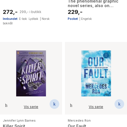
The phenomenal graphic
novel series, also on
Netflix!
272,-
229,-
299,- i butikk
Innbundet
E-bok
Lydbok
|
Norsk
Pocket
|
Engelsk
bokmål
Vis serie
Vis serie
Jennifer Lynn Barnes
Mercedes Ron
Killer Spirit
Our Fault