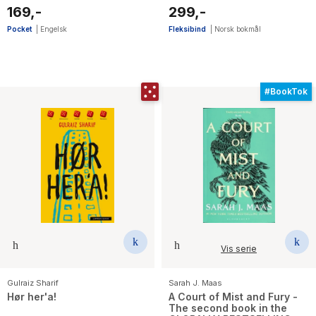
169,-
299,-
Pocket
|
Engelsk
Fleksibind
|
Norsk bokmål
#BookTok
Vis serie
Gulraiz Sharif
Sarah J. Maas
Hør her'a!
A Court of Mist and Fury -
The second book in the