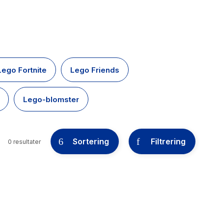
Lego Fortnite
Lego Friends
Lego-blomster
Sortering
Filtrering
0 resultater