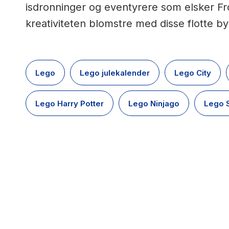
isdronninger og eventyrere som elsker Fro
kreativiteten blomstre med disse flotte b
Lego
Lego julekalender
Lego City
Lego Harry Potter
Lego Ninjago
Lego 
0
results
have
been
found}