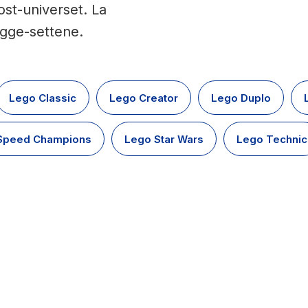
st-universet. La
ygge-settene.
Lego Classic
Lego Creator
Lego Duplo
Speed Champions
Lego Star Wars
Lego Technic