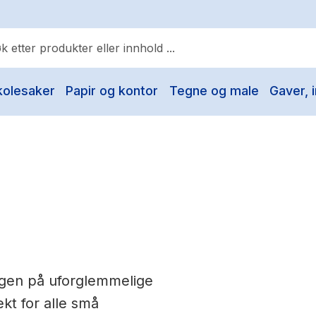
kolesaker
Papir og kontor
Tegne og male
Gaver, i
ulære søk
Pokemon
One piece
Fury Bound - Sable Sorensen
Yesteryear
Elizabeth Strout
Hitster
engen på uforglemmelige
Hypopressiv trening
kt for alle små
The Housemaid