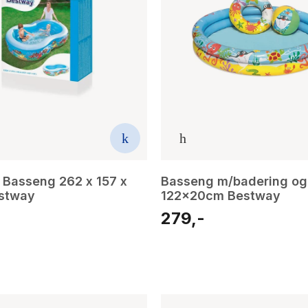
l Basseng 262 x 157 x
Basseng m/badering og 
stway
122x20cm Bestway
279,-