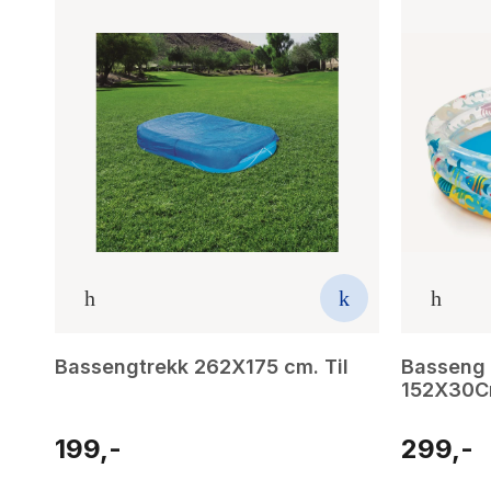
Bassengtrekk 262X175 cm. Til
Basseng 
152X30
199,-
299,-