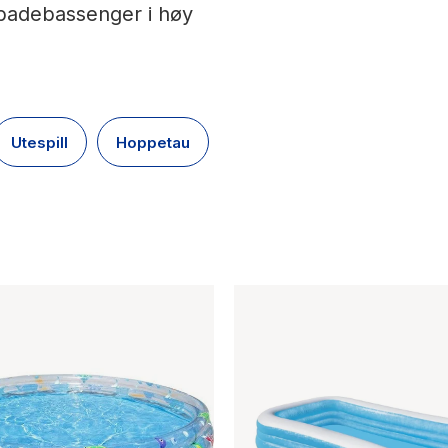
e badebassenger i høy
Utespill
Hoppetau