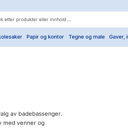
kolesaker
Papir og kontor
Tegne og male
Gaver, i
ulære søk
Pokemon
One piece
Fury Bound - Sable Sorensen
Yesteryear
Elizabeth Strout
Hitster
alg av badebassenger.
Hypopressiv trening
 av med venner og
The Housemaid