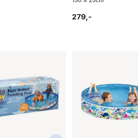
150 X 25cm
279,-