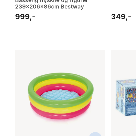
Basseng m/sklie og figurer
239x206x86cm Bestway
999,-
349,-