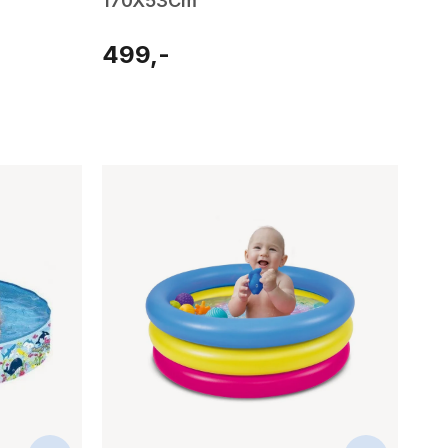
170X53Cm
499,-