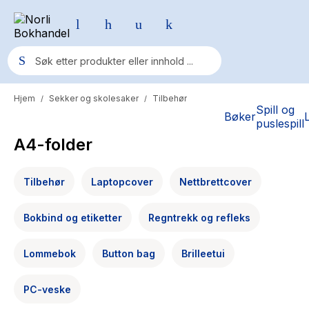
Hjem
Sekker og skolesaker
Tilbehør
/
/
Populære søk
Spill og
Bøker
puslespill
Pokemon
A4-folder
One piece
Tilbehør
Laptopcover
Nettbrettcover
Fury Bound - Sable Sorensen
Yesteryear
Bokbind og etiketter
Regntrekk og refleks
Elizabeth Strout
Lommebok
Button bag
Brilleetui
Hitster
Hypopressiv trening
PC-veske