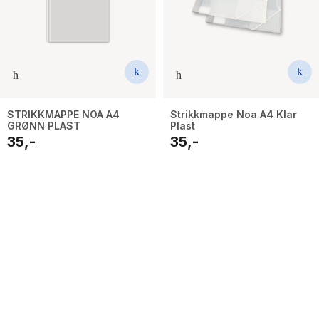
STRIKKMAPPE NOA A4
Strikkmappe Noa A4 Klar
GRØNN PLAST
Plast
35,-
35,-
34
results
have
been
found}