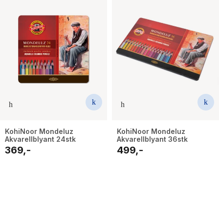
KohiNoor Mondeluz
KohiNoor Mondeluz
Akvarellblyant 24stk
Akvarellblyant 36stk
369,-
499,-
6
results
have