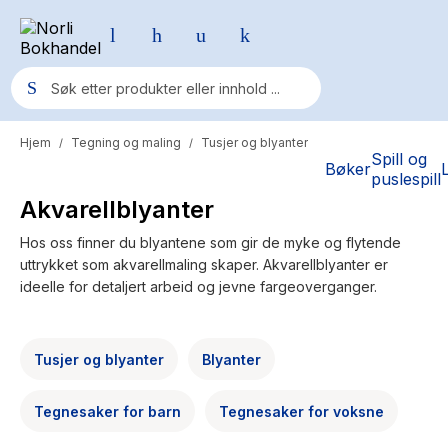
Hjem
Tegning og maling
Tusjer og blyanter
/
/
Populære søk
Spill og
Bøker
puslespill
Pokemon
Akvarellblyanter
One piece
Hos oss finner du blyantene som gir de myke og flytende
uttrykket som akvarellmaling skaper. Akvarellblyanter er
Fury Bound - Sable Sorensen
ideelle for detaljert arbeid og jevne fargeoverganger.
Yesteryear
Elizabeth Strout
Tusjer og blyanter
Blyanter
Hitster
Tegnesaker for barn
Tegnesaker for voksne
Hypopressiv trening