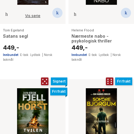
Vis serie
Tom Egeland
Helene Flood
Satans segl
Nærmeste nabo -
psykologisk thriller
449,-
449,-
Innbundet
E-bok
Lydbok
|
Norsk
Innbundet
E-bok
Lydbok
|
Norsk
bokmål
bokmål
Signert
Fri frakt
Fri frakt