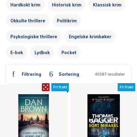
The Housemaid
Hardkokt krim
Historisk krim
Klassisk krim
Okkulte thrillere
Politikrim
Psykologiske thrillere
Engelske krimbøker
E-bok
Lydbok
Pocket
Filtrering
Sortering
40287 resultater
Fri frakt
Fri frakt