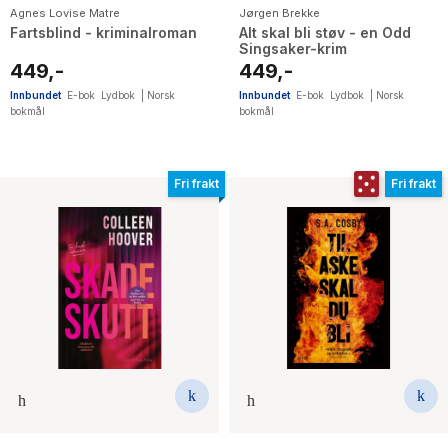
Agnes Lovise Matre
Jørgen Brekke
Fartsblind - kriminalroman
Alt skal bli støv - en Odd
Singsaker-krim
449,-
449,-
Innbundet
E-bok
Lydbok
|
Norsk
Innbundet
E-bok
Lydbok
|
Norsk
bokmål
bokmål
Fri frakt
Fri frakt