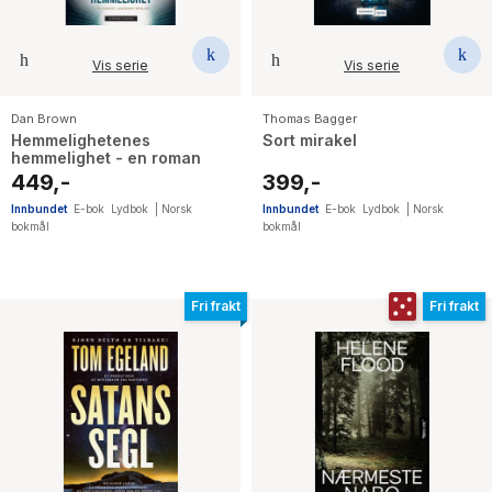
Vis serie
Vis serie
Dan Brown
Thomas Bagger
Hemmelighetenes
Sort mirakel
hemmelighet - en roman
449,-
399,-
Innbundet
E-bok
Lydbok
|
Norsk
Innbundet
E-bok
Lydbok
|
Norsk
bokmål
bokmål
Fri frakt
Fri frakt