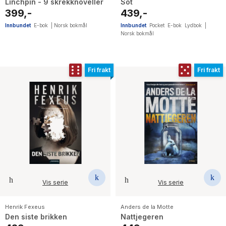
Linchpin - 9 skrekknoveller
Sot
399,-
439,-
Innbundet
E-bok
|
Norsk bokmål
Innbundet
Pocket
E-bok
Lydbok
|
Norsk bokmål
Fri frakt
Fri frakt
Vis serie
Vis serie
Henrik Fexeus
Anders de la Motte
Den siste brikken
Nattjegeren