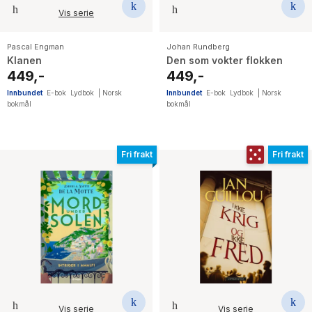
Vis serie
Pascal Engman
Johan Rundberg
Klanen
Den som vokter flokken
449,-
449,-
Innbundet
E-bok
Lydbok
|
Norsk
Innbundet
E-bok
Lydbok
|
Norsk
bokmål
bokmål
Fri frakt
Fri frakt
Vis serie
Vis serie