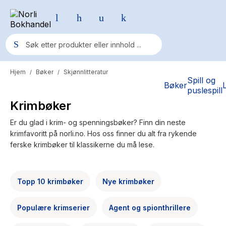
Hjem
Bøker
Skjønnlitteratur
/
/
Populære søk
Spill og
Bøker
puslespill
Pokemon
Krimbøker
One piece
Er du glad i krim- og spenningsbøker? Finn din neste
krimfavoritt på norli.no. Hos oss finner du alt fra rykende
Fury Bound - Sable Sorensen
ferske krimbøker til klassikerne du må lese.
Yesteryear
Elizabeth Strout
Topp 10 krimbøker
Nye krimbøker
Hitster
Populære krimserier
Agent og spionthrillere
Hypopressiv trening