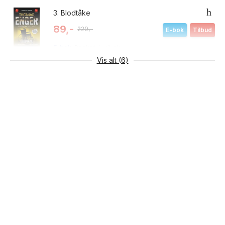
3.
Blodtåke
89,-
229,-
E-bok
Tilbud
E-bok
Pocket
Lydbok
Vis alt (6)