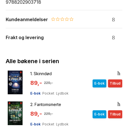
9788202903718
Kundeanmeldelser
0.0 star rating
Frakt og levering
Alle bøkene i serien
1.
Skinndød
89,-
229,-
E-bok
Tilbud
E-bok
Pocket
Lydbok
2.
Fantomsmerte
89,-
229,-
E-bok
Tilbud
E-bok
Pocket
Lydbok