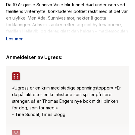
Da 19 år gamle Sunniva Vinje blir funnet død under isen ved
familiens vinterhytte, konkluderer politiet raskt med at det var
en ulykke. Men Ada, Sunnivas mor, nekter å godta
forklaringen. Adas mistanker retter seg mot hyttenaboene,
familien Hellevik, og deres gjest den helgen – mediemogulen
Martin Raa.
Les mer
Så forsvinner Raa, og bare en uke senere tar Gabriel
Anmeldelser av
Ugress
:
Hellevik, Raas forretningspartner, sitt eget liv. Og da
Aftenposten-journalist Nora Klemetsen mottar et anonymt tips
som anklager Raa for drap, blir også hun trukket inn i saken –
inntil hun kollapser etter en mulig overdose.
«Ugress er en krim med stadige spenningstopper» «Er
Den tidligere journalisten Henning Juul har levd et
du på jakt etter en krimhistorie som spiller på flere
tilbaketrukket liv i København i mange år. Men da han får høre
strenger, så er Thomas Engers nye bok midt i blinken
hva som har skjedd med Nora, hans livs store kjærlighet, drar
for deg, som for meg.»
han tilbake til Oslo. Kan Nora ha oppdaget en sannhet noen
- Tine Sundal, Tines blogg
desperat forsøker å begrave?
Thomas Enger brakdebuterte med
Skinndød,
den første