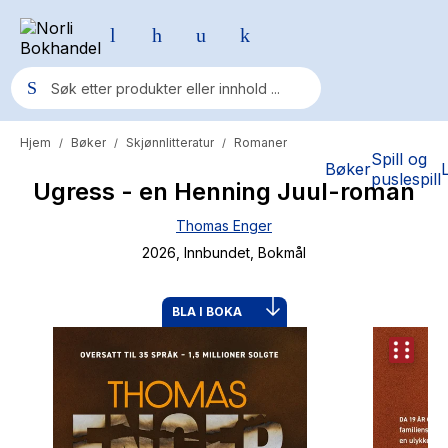
Hjem
Bøker
Skjønnlitteratur
Romaner
/
/
/
Populære søk
Spill og
Bøker
puslespill
Ugress - en Henning Juul-roman
Pokemon
Thomas Enger
One piece
2026
, Innbundet
, Bokmål
Fury Bound - Sable Sorensen
Yesteryear
BLA I BOKA
Elizabeth Strout
Hitster
Hypopressiv trening