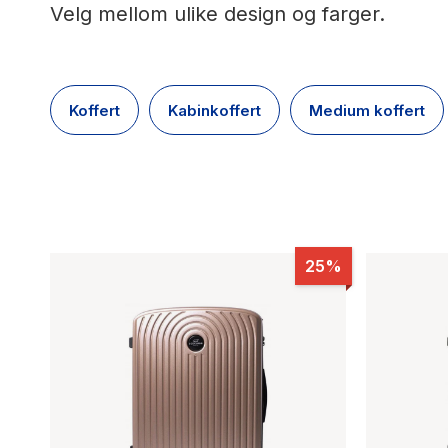
Velg mellom ulike design og farger.
Koffert
Kabinkoffert
Medium koffert
25%