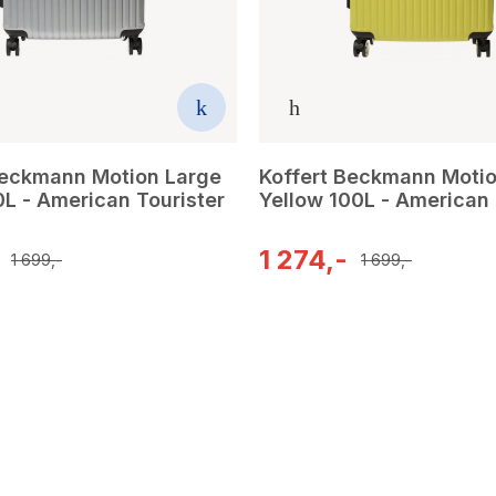
Beckmann Motion Large
Koffert Beckmann Motio
0L - American Tourister
Yellow 100L - American 
1 274,-
1 699,-
1 699,-