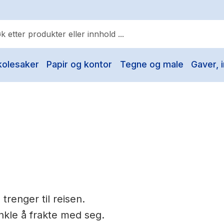
kolesaker
Papir og kontor
Tegne og male
Gaver, i
ulære søk
Pokemon
One piece
Fury Bound - Sable Sorensen
Yesteryear
Elizabeth Strout
Hitster
 trenger til reisen.
Hypopressiv trening
 enkle å frakte med seg.
The Housemaid