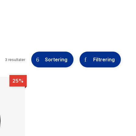
Sortering
Filtrering
3 resultater
25%