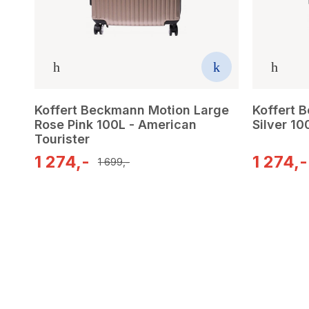
Koffert Beckmann Motion Large
Koffert 
Rose Pink 100L - American
Silver 10
Tourister
1 274,-
1 274,-
1 699,-
3
results
have
been
found}