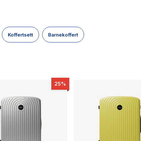
Koffertsett
Barnekoffert
25%