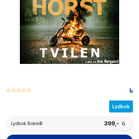
The Housemaid
0.0
star
rating
Lydbok
399,-
Lydbok Bokmål