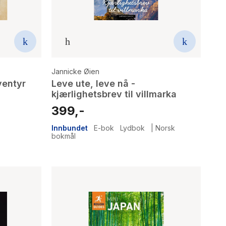
Jannicke Øien
ventyr
Leve ute, leve nå -
kjærlighetsbrev til villmarka
399,-
Innbundet
E-bok
Lydbok
|
Norsk
bokmål