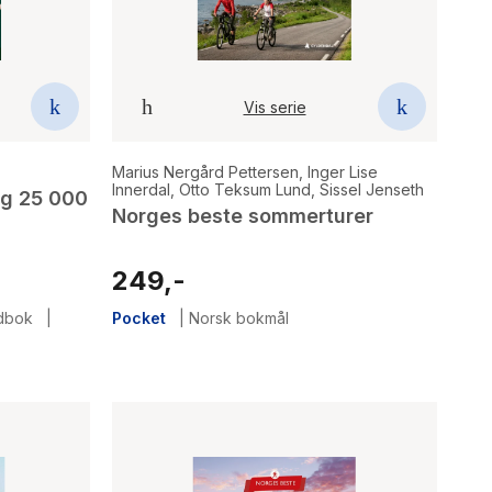
Vis serie
Marius Nergård Pettersen
,
Inger Lise
Innerdal
,
Otto Teksum Lund
,
Sissel Jenseth
og 25 000
Norges beste sommerturer
249,-
dbok
|
Pocket
|
Norsk bokmål