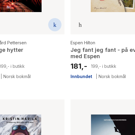
ård Pettersen
Espen Hilton
e hytter
Jeg fant jeg fant - på e
med Espen
181,-
399,- i butikk
199,- i butikk
|
Norsk bokmål
Innbundet
|
Norsk bokmål