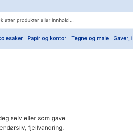
kolesaker
Papir og kontor
Tegne og male
Gaver, i
ulære søk
Pokemon
One piece
Fury Bound - Sable Sorensen
Yesteryear
Elizabeth Strout
Hitster
l deg selv eller som gave
Hypopressiv trening
endørsliv, fjellvandring,
The Housemaid