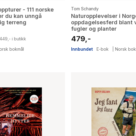
Tom Schandy
ppturer - 111 norske
der du kan unngå
Naturopplevelser i Norg
ig terreng
oppdagelsesferd blant vi
fugler og planter
479,-
449,- i butikk
orsk bokmål
Innbundet
E-bok
|
Norsk bok