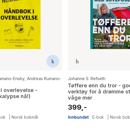
Kumano-Ensby
,
Andreas Kumano-
Johanne S. Refseth
Tøffere enn du tror - g
i overlevelse -
verktøy for å drømme st
kalypse nå!)
våge mer
399,-
bok
|
Norsk bokmål
Innbundet
E-bok
|
Norsk bok