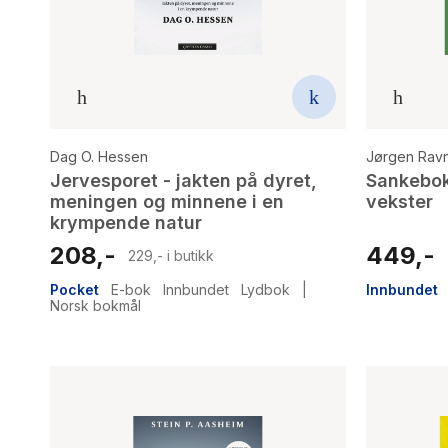
Dag O. Hessen
Jørgen Rav
Jervesporet - jakten på dyret,
Sankebok
meningen og minnene i en
vekster
krympende natur
208,-
449,-
229,- i butikk
Pocket
E-bok
Innbundet
Lydbok
|
Innbundet
Norsk bokmål