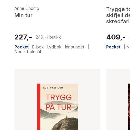
Anne Lindmo
Trygge to
Min tur
skifjell 
skredfarl
227,-
409,-
249,- i butikk
Pocket
E-bok
Lydbok
Innbundet
|
Pocket
|
N
Norsk bokmål