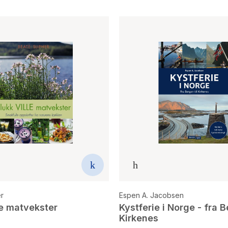
er
Espen A. Jacobsen
le matvekster
Kystferie i Norge - fra B
Kirkenes