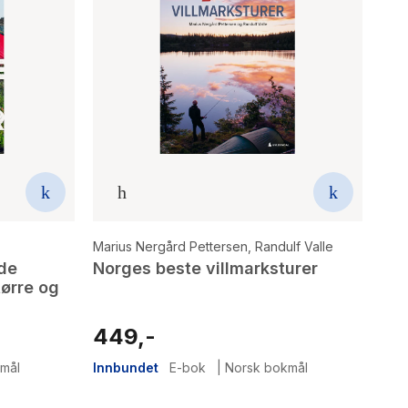
Marius Nergård Pettersen
,
Randulf Valle
ode
Norges beste villmarksturer
ørre og
449,-
mål
Innbundet
E-bok
|
Norsk bokmål