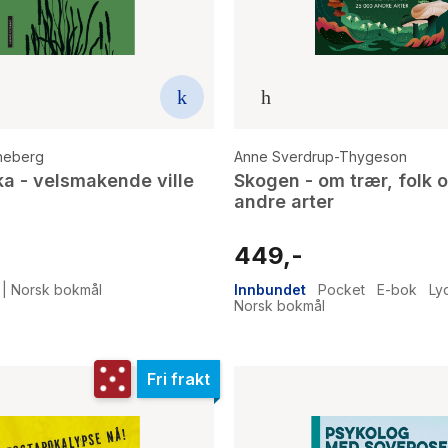
neberg
Anne Sverdrup-Thygeson
a - velsmakende ville
Skogen - om trær, folk 
andre arter
449,-
|
Norsk bokmål
Innbundet
Pocket
E-bok
Ly
Norsk bokmål
Fri frakt