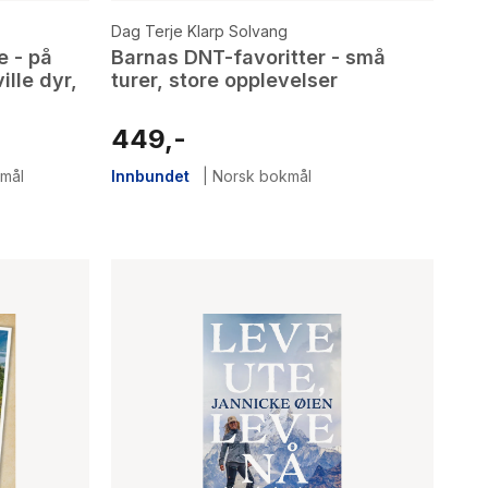
Dag Terje Klarp Solvang
e - på
Barnas DNT-favoritter - små
lle dyr,
turer, store opplevelser
449,-
mål
Innbundet
|
Norsk bokmål