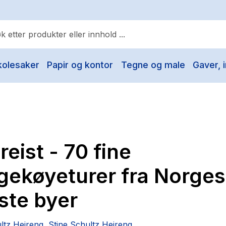
kolesaker
Papir og kontor
Tegne og male
Gaver, i
ulære søk
Pokemon
One piece
Fury Bound - Sable Sorensen
reist - 70 fine
Yesteryear
Elizabeth Strout
gekøyeturer fra Norges
Hitster
ste byer
Hypopressiv trening
The Housemaid
ltz Heireng
,
Stine Schultz Heireng