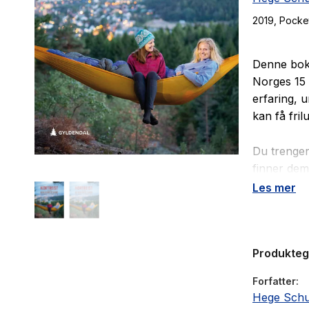
2019
, Pocke
Denne boke
Norges 15 s
erfaring, 
kan få fril
Du trenger
finner dem
velge bort 
Les mer
Turbyene i
Haugesund,
Produkte
Stavanger
Forfatter
Hege Schu