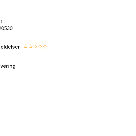
r
20530
eldelser
0.0 star rating
evering