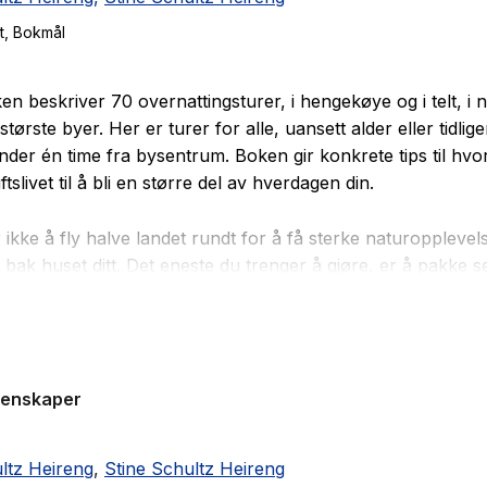
t
, Bokmål
n beskriver 70 overnattingsturer, i hengekøye og i telt, i n
tørste byer. Her er turer for alle, uansett alder eller tidlige
under én time fra bysentrum. Boken gir konkrete tips til hv
uftslivet til å bli en større del av hverdagen din.
 ikke å fly halve landet rundt for å få sterke naturopplevel
 bak huset ditt. Det eneste du trenger å gjøre, er å pakke 
sofaen til fordel for en natt i naturen. Hva venter du på?
 boka er Arendal, Bergen, Bodø, Drammen, Fredrikstad, S
 Kristiansand, Moss, Oslo, Sandefjord, Skien, Porsgrunn,
genskaper
, Sandnes, Trondheim, Tønsberg og Ålesund
ltz Heireng
,
Stine Schultz Heireng