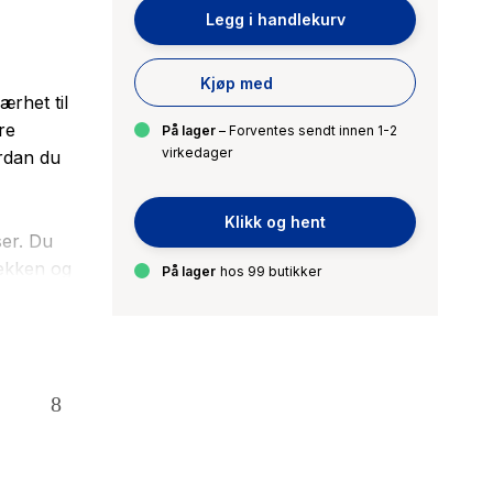
Legg i handlekurv
Kjøp med
ærhet til
re
På lager
– Forventes sendt innen 1-2
virkedager
ordan du
Klikk og hent
ser. Du
sekken og
På lager
hos 99 butikker
arpsborg,