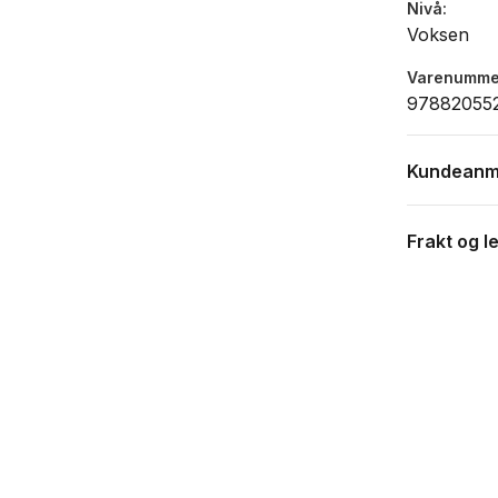
Nivå
Voksen
Varenumme
97882055
Kundeanm
Frakt og l