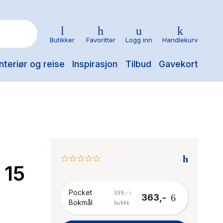
Butikker
Favoritter
Logg inn
Handlekurv
nteriør og reise
Inspirasjon
Tilbud
Gavekort
0.0
 15
star
rating
Pocket
399,- i
363,-
Bokmål
butikk