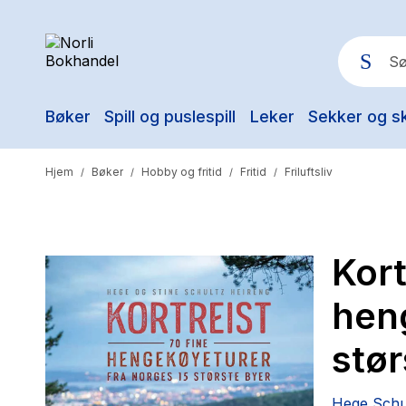
Bøker
Spill og puslespill
Leker
Sekker og s
Pop
Hjem
Bøker
Hobby og fritid
Fritid
Friluftsliv
/
/
/
/
Kort
hen
stør
Hege Schu