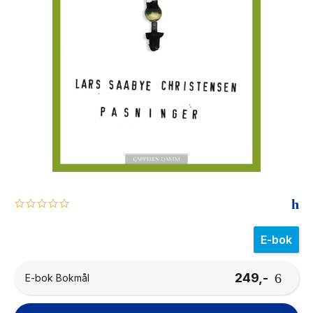
The Housemaid
0.0
star
rating
E-bok
249,-
E-bok Bokmål