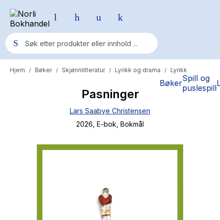
Hjem
Bøker
Skjønnlitteratur
Lyrikk og drama
Lyrikk
/
/
/
/
Populære søk
Spill og
Bøker
puslespill
Pasninger
Pokemon
Lars Saabye Christensen
One piece
2026
, E-bok
, Bokmål
Fury Bound - Sable Sorensen
Yesteryear
Elizabeth Strout
Hitster
Hypopressiv trening