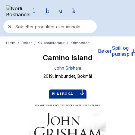
Hjem
Bøker
Skjønnlitteratur
Krimbøker
/
/
/
Populære søk
Spill og
Bøker
puslespill
Camino Island
Pokemon
John Grisham
One piece
2019
, Innbundet
, Bokmål
Fury Bound - Sable Sorensen
Yesteryear
BLA I BOKA
Elizabeth Strout
Hitster
Hypopressiv trening