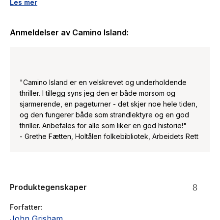
sier at kjelleren i bokhandelen hans er et skattekammer av
Les mer
sjeldne manuskripter og verdifulle bøker. Hvordan har han
fått tak i de litterære skattene? Den mislykkede, blakke
Anmeldelser av
Camino Island
:
forfatteren Mercer Mann får i oppdrag å infiltrere
bokhandelen. Men oppdraget går ikke helt som planlagt, for
snart er Mercer fanget i en verden av litterære samtaler og
lange luksuriøse middager med lokale og verdenskjente
forfattere …
"Camino Island er en velskrevet og underholdende
thriller. I tillegg syns jeg den er både morsom og
sjarmerende, en pageturner - det skjer noe hele tiden,
og den fungerer både som strandlektyre og en god
thriller. Anbefales for alle som liker en god historie!"
- Grethe Fætten, Holtålen folkebibliotek, Arbeidets Rett
Produktegenskaper
Forfatter
John Grisham