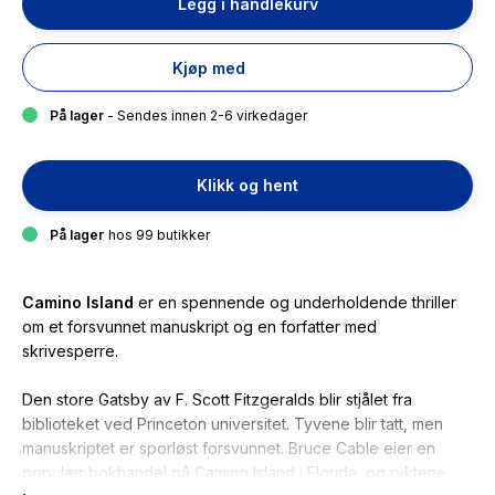
Legg i handlekurv
Kjøp med
På lager
- Sendes innen 2-6 virkedager
Klikk og hent
På lager
hos 99 butikker
Camino Island
er en spennende og underholdende thriller
om et forsvunnet manuskript og en forfatter med
skrivesperre.
Den store Gatsby
av F. Scott Fitzgeralds blir stjålet fra
biblioteket ved Princeton universitet. Tyvene blir tatt, men
manuskriptet er sporløst forsvunnet. Bruce Cable eier en
populær bokhandel på Camino Island i Florida, og ryktene