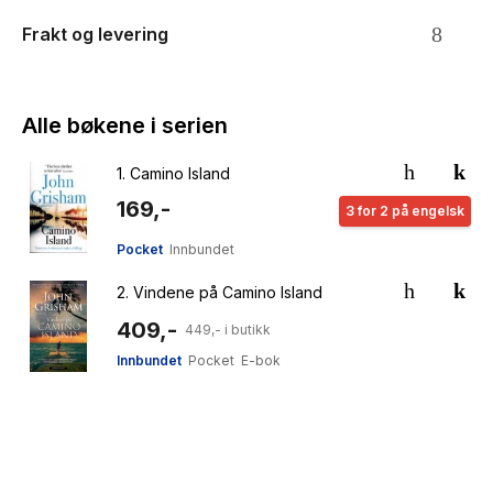
Frakt og levering
Alle bøkene i serien
1.
Camino Island
169,-
3 for 2 på engelsk
Pocket
Innbundet
2.
Vindene på Camino Island
409,-
449,- i butikk
Innbundet
Pocket
E-bok