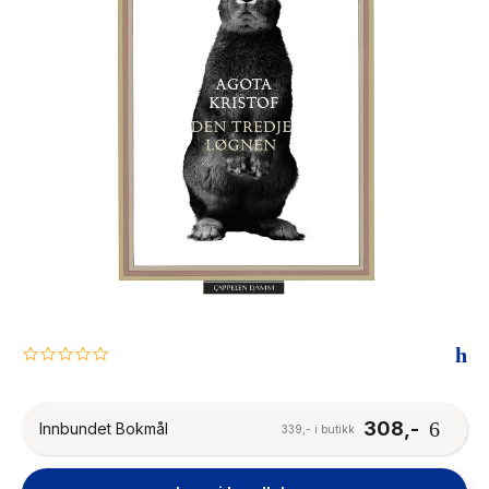
The Housemaid
0.0
star
rating
308,-
Innbundet Bokmål
339,- i butikk