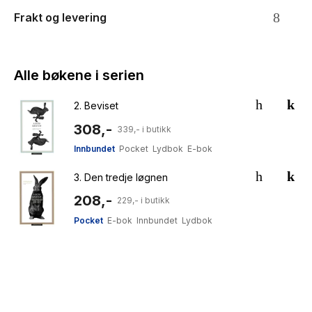
Frakt og levering
Alle bøkene i serien
2.
Beviset
308,-
339,- i butikk
Innbundet
Pocket
Lydbok
E-bok
3.
Den tredje løgnen
208,-
229,- i butikk
Pocket
E-bok
Innbundet
Lydbok