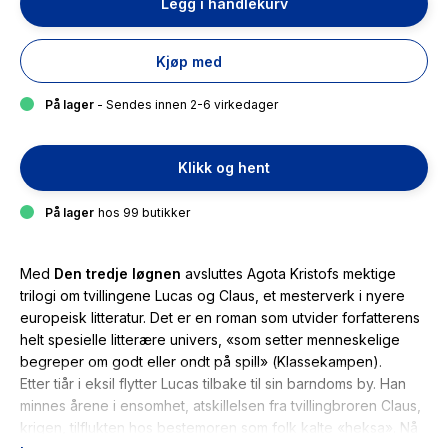
Legg i handlekurv
Kjøp med
På lager
- Sendes innen 2-6 virkedager
Klikk og hent
På lager
hos 99 butikker
Med
Den tredje løgnen
avsluttes Agota Kristofs mektige
trilogi om tvillingene Lucas og Claus, et mesterverk i nyere
europeisk litteratur. Det er en roman som utvider forfatterens
helt spesielle litterære univers, «som setter menneskelige
begreper om godt eller ondt på spill» (
Klassekampen
).
Etter tiår i eksil flytter Lucas tilbake til sin barndoms by. Han
minnes årene i ensomhet, atskillelsen fra tvillingbroren Claus,
krigen, tilflukten hos bestemoren som folk kalte «heksa». Nå