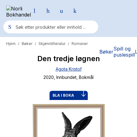
Hjem
Bøker
Skjønnlitteratur
Romaner
/
/
/
Populære søk
Spill og
Bøker
puslespill
Den tredje løgnen
Pokemon
Agota Kristof
One piece
2020
, Innbundet
, Bokmål
Fury Bound - Sable Sorensen
Yesteryear
BLA I BOKA
Elizabeth Strout
Hitster
Hypopressiv trening