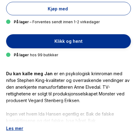
Kjøp med
På lager
– Forventes sendt innen 1-2 virkedager
Klikk og hent
På lager
hos 99 butikker
Du kan kalle meg Jan
er en psykologisk krimroman med
nifse Stephen King-kvaliteter og overraskende vendinger av
den anerkjente manusforfatteren Anne Elvedal. TV-
rettighetene er solgt til produksjonsselskapet Monster ved
produsent Vegard Stenberg Eriksen.
Ingen vet hvem Ida Hansen egentlig er. Bak de falske
kontaktlinsene og det falske, lyse håret. Bak
tvangshandlingene og den tjukke festningen hun har måttet
Les mer
gjemme seg bak i over tjue år.