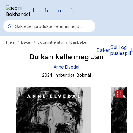
Hjem
Bøker
Skjønnlitteratur
Krimbøker
/
/
/
Populære søk
Spill og
Bøker
puslespill
Du kan kalle meg Jan
Pokemon
Anne Elvedal
One piece
2024
, Innbundet
, Bokmål
Fury Bound - Sable Sorensen
Yesteryear
Elizabeth Strout
Hitster
Hypopressiv trening