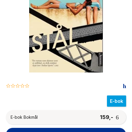
The Housemaid
0.0
star
rating
E-bok
159,-
E-bok Bokmål