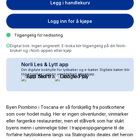
Legg i handlekurv
Logg inn for å kjøpe
Tilgjengelig for nedlasting
Digital bok. Ingen angrerett. E-boka blir tilgjengelig på din Norli-
bruker og i Norli-appen etter kjøp
Norli Les & Lytt app
Din digitale bokhylle for lydbøker og e-bøker. Digitale bøker blir
tilgjengelige i appen umiddelbart etter kjøp.
Byen Piombino i Toscana er så forskjellig fra postkortene
som over hodet mulig. Her er ingen olivenlunder, vinmarker
eller fargerike restauranter, men et stålverk som har slukt
byens menn i uminnelige tider. I trappeoppgangene til de
forfalne høyblokkene langs via Stalingrado deales det heroin