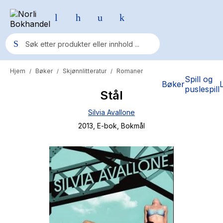
Hjem
Bøker
Skjønnlitteratur
Romaner
/
/
/
Populære søk
Spill og
Bøker
puslespill
Stål
Pokemon
Silvia Avallone
One piece
2013
, E-bok
, Bokmål
Fury Bound - Sable Sorensen
Yesteryear
Elizabeth Strout
Hitster
Hypopressiv trening