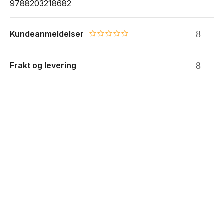
9788203218682
Kundeanmeldelser
0.0 star rating
Frakt og levering