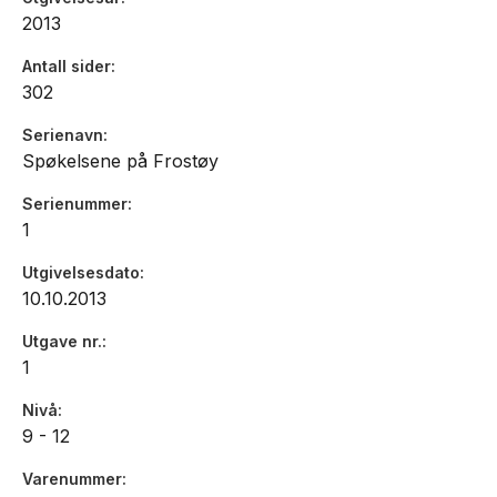
lager ekkel, foruroliggende stemning som holder seg
2013
gjennom hele boka."
Antall sider
Linn t. Sunne, Oppland Arbeiderblad
302
Serienavn
Spøkelsene på Frostøy
Serienummer
1
Utgivelsesdato
10.10.2013
Utgave nr.
1
Nivå
9 - 12
Varenummer