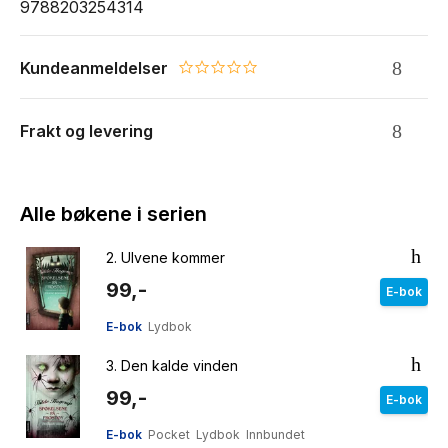
9788203254314
Kundeanmeldelser
0.0 star rating
Frakt og levering
Alle bøkene i serien
2.
Ulvene kommer
99,-
E-bok
E-bok
Lydbok
3.
Den kalde vinden
99,-
E-bok
E-bok
Pocket
Lydbok
Innbundet