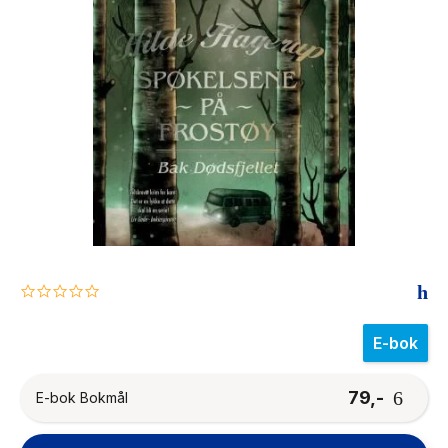
The Housemaid
0.0
star
rating
E-bok
79,-
E-bok Bokmål