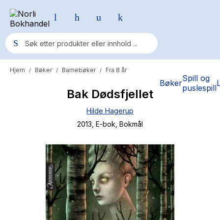
Hjem
Bøker
Barnebøker
Fra 8 år
/
/
/
Populære søk
Spill og
Bøker
puslespill
Bak Dødsfjellet
Pokemon
Hilde Hagerup
One piece
2013
, E-bok
, Bokmål
Fury Bound - Sable Sorensen
Yesteryear
Elizabeth Strout
Hitster
Hypopressiv trening