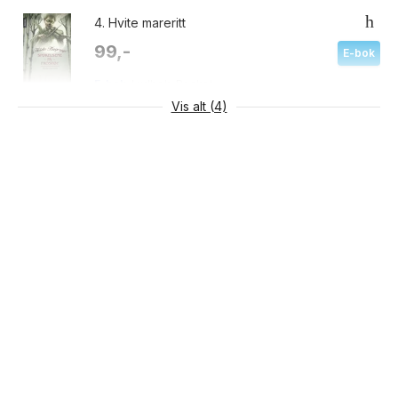
4.
Hvite mareritt
99,-
E-bok
E-bok
Lydbok
Pocket
Vis alt (4)