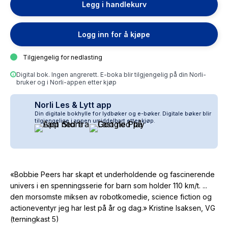
Legg i handlekurv
Logg inn for å kjøpe
Tilgjengelig for nedlasting
Digital bok. Ingen angrerett. E-boka blir tilgjengelig på din Norli-
bruker og i Norli-appen etter kjøp
Norli Les & Lytt app
Din digitale bokhylle for lydbøker og e-bøker. Digitale bøker blir
tilgjengelige i appen umiddelbart etter kjøp.
«Bobbie Peers har skapt et underholdende og fascinerende
univers i en spenningsserie for barn som holder 110 km/t. ...
den morsomste miksen av robotkomedie, science fiction og
actioneventyr jeg har lest på år og dag.» Kristine Isaksen, VG
(terningkast 5)