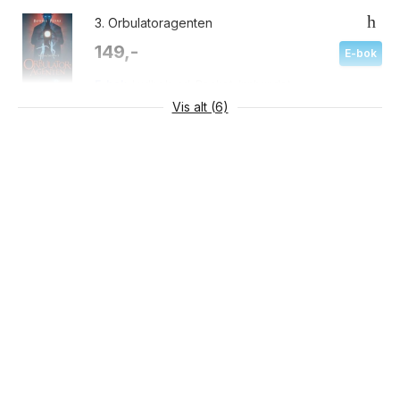
3.
Orbulatoragenten
149,-
E-bok
E-bok
Lydbok
cd
Pocket
Innbundet
Vis alt (6)