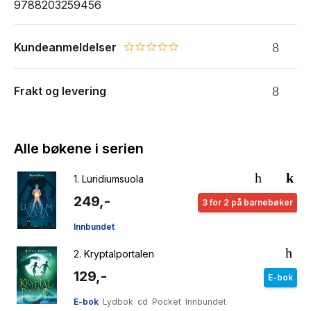
9788203259456
Kundeanmeldelser
0.0 star rating
Frakt og levering
Alle bøkene i serien
1.
Luridiumsuola
249,-
3 for 2 på barnebøker
Innbundet
2.
Kryptalportalen
129,-
E-bok
E-bok
Lydbok
cd
Pocket
Innbundet