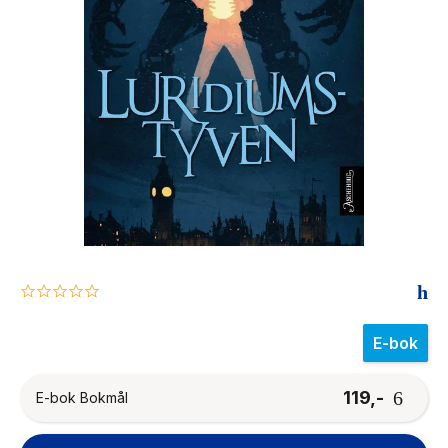
The Housemaid
0.0
star
rating
E-bok
119,-
E-bok Bokmål