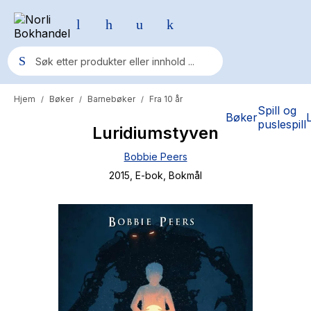
Hjem
Bøker
Barnebøker
Fra 10 år
/
/
/
Populære søk
Spill og
Bøker
puslespill
Luridiumstyven
Pokemon
Bobbie Peers
One piece
2015
, E-bok
, Bokmål
Fury Bound - Sable Sorensen
Yesteryear
Elizabeth Strout
Hitster
Hypopressiv trening