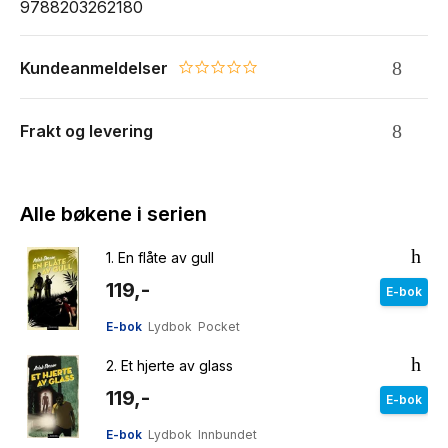
9788203262180
Kundeanmeldelser
0.0 star rating
Frakt og levering
Alle bøkene i serien
1.
En flåte av gull
119,-
E-bok
E-bok
Lydbok
Pocket
2.
Et hjerte av glass
119,-
E-bok
E-bok
Lydbok
Innbundet