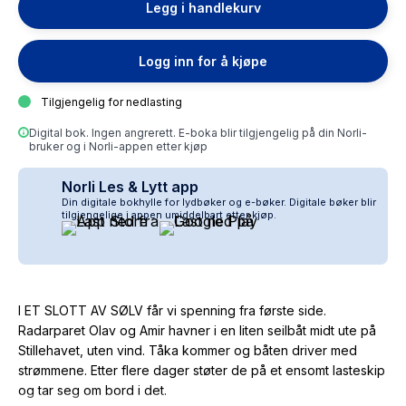
Legg i handlekurv
Logg inn for å kjøpe
Tilgjengelig for nedlasting
Digital bok. Ingen angrerett. E-boka blir tilgjengelig på din Norli-
bruker og i Norli-appen etter kjøp
Norli Les & Lytt app
Din digitale bokhylle for lydbøker og e-bøker. Digitale bøker blir
tilgjengelige i appen umiddelbart etter kjøp.
I ET SLOTT AV SØLV får vi spenning fra første side.
Radarparet Olav og Amir havner i en liten seilbåt midt ute på
Stillehavet, uten vind. Tåka kommer og båten driver med
strømmene. Etter flere dager støter de på et ensomt lasteskip
og tar seg om bord i det.