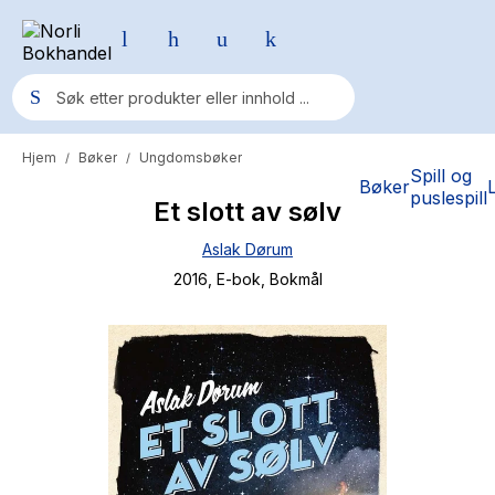
Hjem
Bøker
Ungdomsbøker
/
/
Populære søk
Spill og
Bøker
puslespill
Et slott av sølv
Pokemon
Aslak Dørum
One piece
2016
, E-bok
, Bokmål
Fury Bound - Sable Sorensen
Yesteryear
Elizabeth Strout
Hitster
Hypopressiv trening