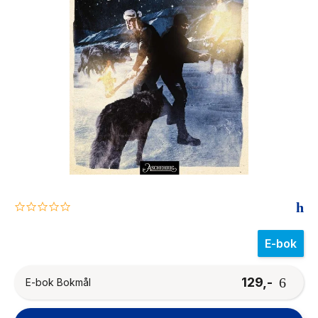
The Housemaid
0.0
star
rating
E-bok
129,-
E-bok Bokmål