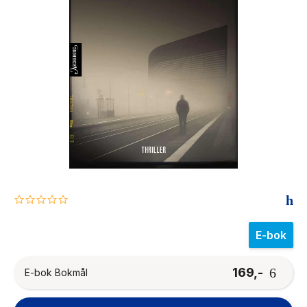
The Housemaid
0.0
star
rating
E-bok
169,-
E-bok Bokmål