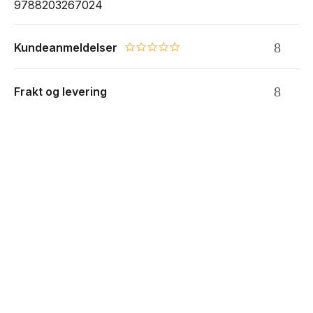
9788203267024
Kundeanmeldelser
0.0 star rating
Frakt og levering