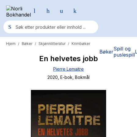
Hjem
Bøker
Skjønnlitteratur
Krimbøker
/
/
/
Populære søk
Spill og
Bøker
puslespill
En helvetes jobb
Pokemon
Pierre Lemaitre
One piece
2020
, E-bok
, Bokmål
Fury Bound - Sable Sorensen
Yesteryear
Elizabeth Strout
Hitster
Hypopressiv trening