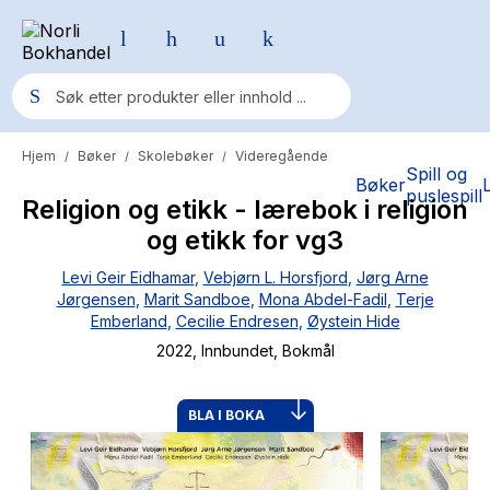
Hjem
Bøker
Skolebøker
Videregående
/
/
/
Populære søk
Spill og
Bøker
puslespill
Religion og etikk - lærebok i religion
Pokemon
og etikk for vg3
One piece
Levi Geir Eidhamar
,
Vebjørn L. Horsfjord
,
Jørg Arne
Fury Bound - Sable Sorensen
Jørgensen
,
Marit Sandboe
,
Mona Abdel-Fadil
,
Terje
Emberland
,
Cecilie Endresen
,
Øystein Hide
Yesteryear
2022
, Innbundet
, Bokmål
Elizabeth Strout
Hitster
BLA I BOKA
Hypopressiv trening