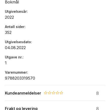
Bokmål
På nettstedet til læremiddelet får elevene god hjelp både til
repetisjon, refleksjon og øvelse i fagstoffet.
Utgivelsesår
2022
Antall sider
352
Utgivelsesdato
04.08.2022
Utgave nr.
1
Varenummer
9788203319570
Kundeanmeldelser
0.0 star rating
Frakt og levering