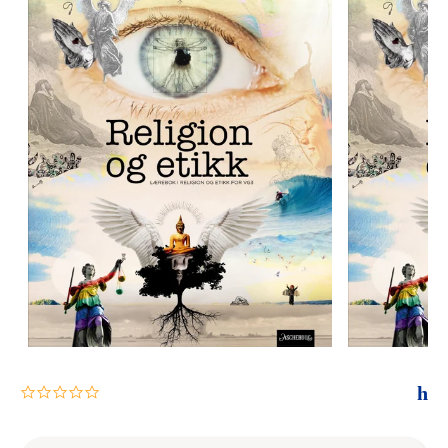
The Housemaid
0.0
star
rating