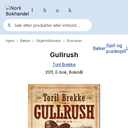
Hjem
Bøker
Skjønnlitteratur
Romaner
/
/
/
Populære søk
Spill og
Bøker
puslespill
Gullrush
Pokemon
Toril Brekke
One piece
2011
, E-bok
, Bokmål
Fury Bound - Sable Sorensen
Yesteryear
Elizabeth Strout
Hitster
Hypopressiv trening