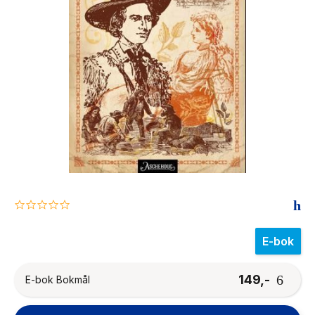
The Housemaid
0.0
star
rating
E-bok
149,-
E-bok Bokmål