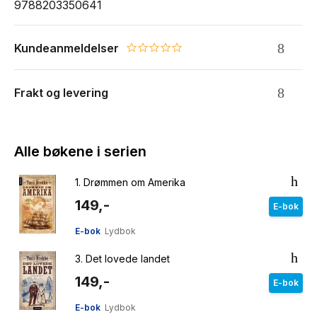
9788203350641
Kundeanmeldelser
0.0 star rating
Frakt og levering
Alle bøkene i serien
1.
Drømmen om Amerika
149,-
E-bok
E-bok
Lydbok
3.
Det lovede landet
149,-
E-bok
E-bok
Lydbok