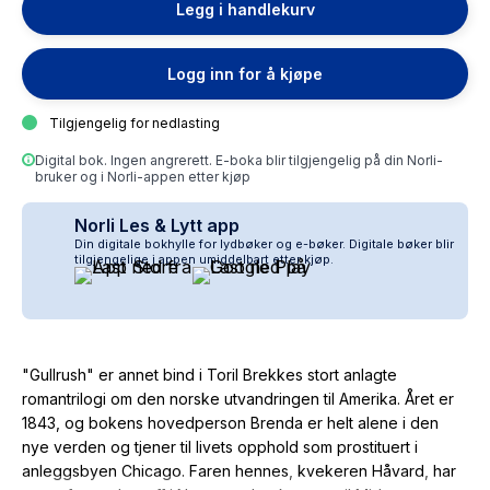
Legg i handlekurv
Logg inn for å kjøpe
Tilgjengelig for nedlasting
Digital bok. Ingen angrerett. E-boka blir tilgjengelig på din Norli-
bruker og i Norli-appen etter kjøp
Norli Les & Lytt app
Din digitale bokhylle for lydbøker og e-bøker. Digitale bøker blir
tilgjengelige i appen umiddelbart etter kjøp.
"Gullrush" er annet bind i Toril Brekkes stort anlagte
romantrilogi om den norske utvandringen til Amerika. Året er
1843, og bokens hovedperson Brenda er helt alene i den
nye verden og tjener til livets opphold som prostituert i
anleggsbyen Chicago. Faren hennes, kvekeren Håvard, har