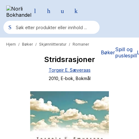
Hjem
Bøker
Skjønnlitteratur
Romaner
/
/
/
Populære søk
Spill og
Bøker
puslespill
Stridsrasjoner
Pokemon
Torgeir E. Sæveraas
One piece
2010
, E-bok
, Bokmål
Fury Bound - Sable Sorensen
Yesteryear
Elizabeth Strout
Hitster
Hypopressiv trening