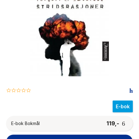
The Housemaid
0.0
star
rating
E-bok
119,-
E-bok Bokmål