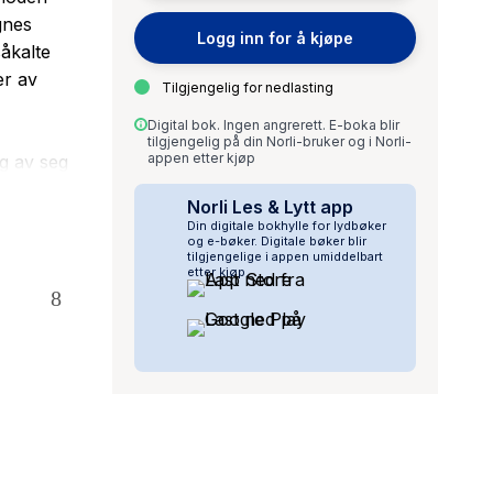
gnes
Logg inn for å kjøpe
åkalte
er av
Tilgjengelig for nedlasting
Digital bok. Ingen angrerett. E-boka blir
tilgjengelig på din Norli-bruker og i Norli-
appen etter kjøp
g av seg
skarpe
Norli Les & Lytt app
l det
Din digitale bokhylle for lydbøker
m er typisk
og e-bøker. Digitale bøker blir
tilgjengelige i appen umiddelbart
etter kjøp.
er det
ke
,
kraft og