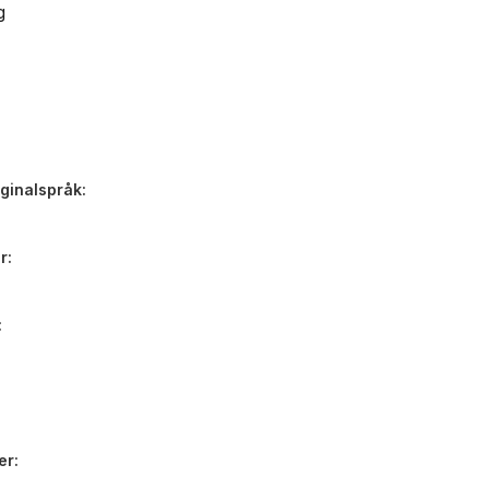
g
iginalspråk
r
er