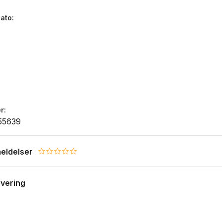
dato
r
55639
eldelser
0.0 star rating
evering