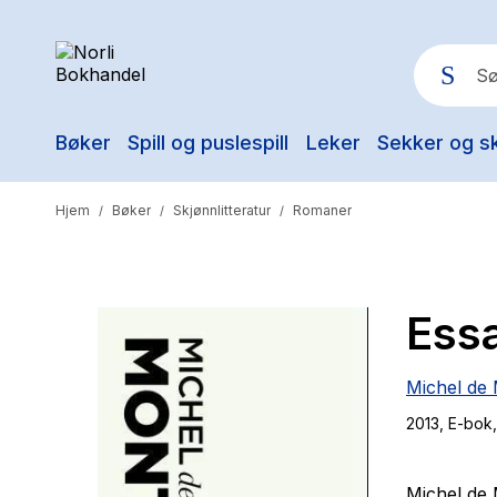
Bøker
Spill og puslespill
Leker
Sekker og s
Pop
Hjem
Bøker
Skjønnlitteratur
Romaner
/
/
/
Essa
Michel de
2013
, E-bok
Michel de 