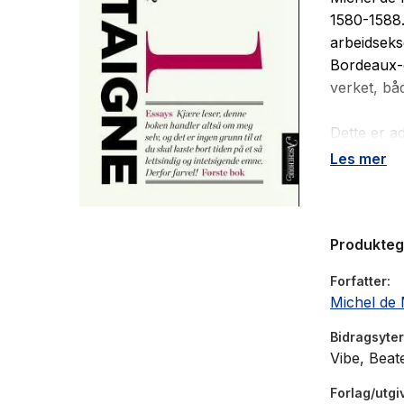
1580-1588.
arbeidseks
Bordeaux-e
verket, båd
Dette er a
selv i den
Les mer
observasjo
andre, den
for essaye
Produkte
"Første bo
antikke Ro
Forfatter
betraktnin
Michel de
vennskap, 
kannibaler 
Bidragsyter
Vibe, Beat
"Det er fri
Forlag/utgi
Fredrik W