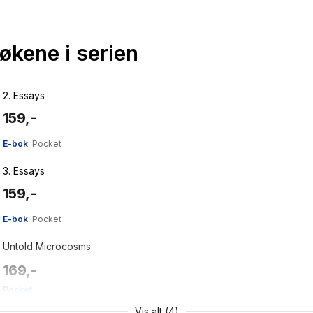
bøkene i serien
2.
Essays
159,-
E-bok
Pocket
3.
Essays
159,-
E-bok
Pocket
Untold Microcosms
169,-
Pocket
Vis alt (4)