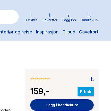
Butikker
Favoritter
Logg inn
Handlekurv
nteriør og reise
Inspirasjon
Tilbud
Gavekort
0.0
star
159,-
rating
E-bok
Legg i handlekurv
rioden