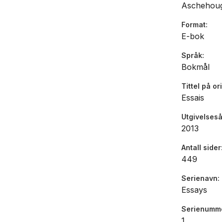
Aschehou
Format
E-bok
Språk
Bokmål
Tittel på or
Essais
Utgivelseså
2013
Antall sider
449
Serienavn
Essays
Serienumm
1