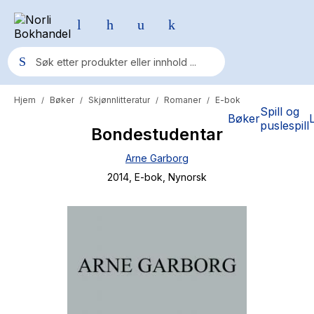
Hjem
Bøker
Skjønnlitteratur
Romaner
E-bok
/
/
/
/
Populære søk
Spill og
Bøker
puslespill
Bondestudentar
Pokemon
Arne Garborg
One piece
2014
, E-bok
, Nynorsk
Fury Bound - Sable Sorensen
Yesteryear
Elizabeth Strout
Hitster
Hypopressiv trening