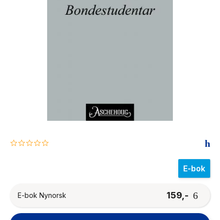
The Housemaid
0.0
star
rating
E-bok
159,-
E-bok Nynorsk