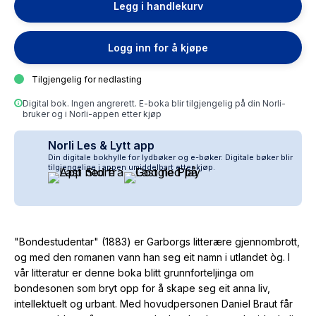
Legg i handlekurv
Logg inn for å kjøpe
Tilgjengelig for nedlasting
Digital bok. Ingen angrerett. E-boka blir tilgjengelig på din Norli-
bruker og i Norli-appen etter kjøp
Norli Les & Lytt app
Din digitale bokhylle for lydbøker og e-bøker. Digitale bøker blir
tilgjengelige i appen umiddelbart etter kjøp.
"Bondestudentar" (1883) er Garborgs litterære gjennombrott,
og med den romanen vann han seg eit namn i utlandet òg. I
vår litteratur er denne boka blitt grunnforteljinga om
bondesonen som bryt opp for å skape seg eit anna liv,
intellektuelt og urbant. Med hovudpersonen Daniel Braut får