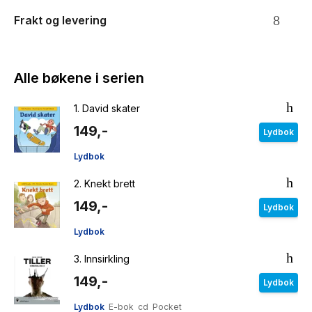
Frakt og levering
Alle bøkene i serien
1.
David skater
149,-
Lydbok
Lydbok
2.
Knekt brett
149,-
Lydbok
Lydbok
3.
Innsirkling
149,-
Lydbok
Lydbok
E-bok
cd
Pocket