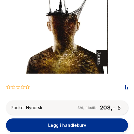
The Housemaid
0.0
star
rating
208,-
Pocket Nynorsk
229,- i butikk
Legg i handlekurv