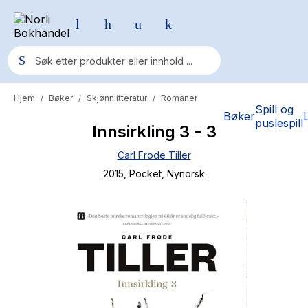
Hjem
Bøker
Skjønnlitteratur
Romaner
/
/
/
Populære søk
Spill og
Bøker
puslespill
Innsirkling 3 - 3
Pokemon
Carl Frode Tiller
One piece
2015
, Pocket
, Nynorsk
Fury Bound - Sable Sorensen
Yesteryear
Elizabeth Strout
Hitster
Hypopressiv trening