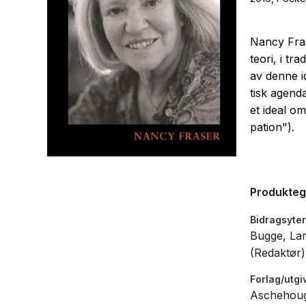
Nancy Fras
teori, i t
av denne i
tisk agenda
et ideal om 
pation").
Produkte
Bidragsyter
Bugge, Lar
(Redaktør)
Forlag/utgi
Aschehou