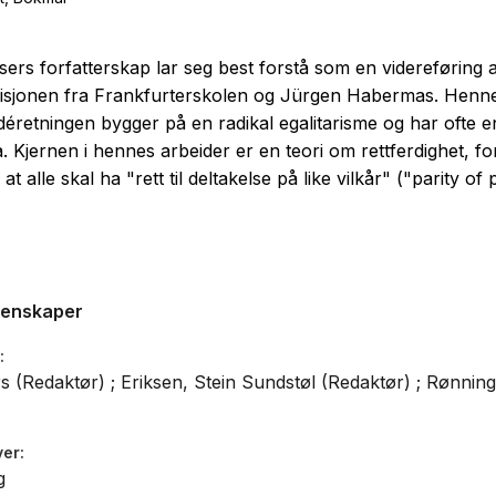
ers forfatterskap lar seg best forstå som en videreføring av
radisjonen fra Frankfurterskolen og Jürgen Habermas. Henn
déretningen bygger på en radikal egalitarisme og har ofte en
. Kjernen i hennes arbeider er en teori om rettferdighet, fo
at alle skal ha "rett til deltakelse på like vilkår" ("parity of p
genskaper
s (Redaktør) ; Eriksen, Stein Sundstøl (Redaktør) ; Rønning
ver
g