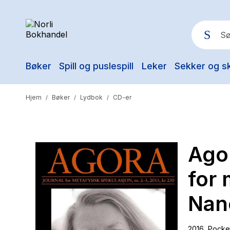
Bøker
Spill og puslespill
Leker
Sekker og s
Pop
Hjem
Bøker
Lydbok
CD-er
/
/
/
Agor
for 
Nan
2016
, Pocke