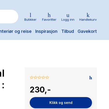
Butikker
Favoritter
Logg inn
Handlekurv
nteriør og reise
Inspirasjon
Tilbud
Gavekort
al
0.0
:
star
230,-
rating
Klikk og send