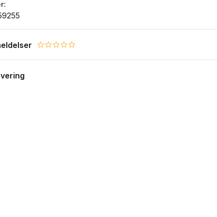
r
59255
eldelser
0.0 star rating
evering