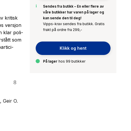
Sendes fra butikk – En eller flere av
våre butikker har varen på lager og
 kritisk
kan sende den til deg!
Vipps-krav sendes fra butikk. Gratis
es versjon
frakt på ordre fra 299,-
 klar poli-
rstått som
artici-
Klikk og hent
På lager
hos 99 butikker
, Geir O.