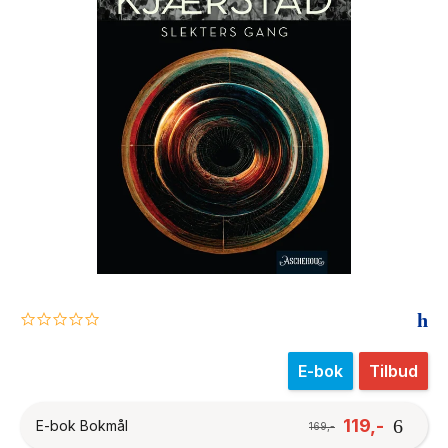
The Housemaid
0.0
star
rating
E-bok
Tilbud
119,-
E-bok Bokmål
169,-