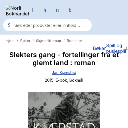
Hjem
Bøker
Skjønnlitteratur
Romaner
/
/
/
Populære søk
Spill og
Bøker
puslespill
Slekters gang - fortellinger fra et
Pokemon
glemt land : roman
One piece
Jan Kjærstad
Fury Bound - Sable Sorensen
2015
, E-bok
, Bokmål
Yesteryear
Elizabeth Strout
Hitster
Hypopressiv trening