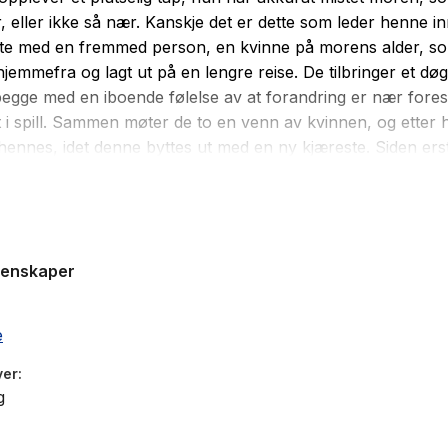
 eller ikke så nær. Kanskje det er dette som leder henne inn
møte med en fremmed person, en kvinne på morens alder, s
hjemmefra og lagt ut på en lengre reise. De tilbringer et dø
gge med en iboende følelse av at forandring er nær fores
att i spill. Sammen møter de to en venn av kvinnen, og etter 
hennes, idet denne byttes ut med en ny kjæreste. Siden ers
nen venn og den fremmede kvinnen med en annen fremme
l å ta fatt på voksenlivet.
ter ulike typer relasjoner i relieff og kretser rundt opplevel
genskaper
mhet og oppbrudd, men viser også øyeblikk av tilknytning
p om at en annen tilværelse er mulig.
e
har urpremiere på Nationaltheatret i mars 2019.
ver
g