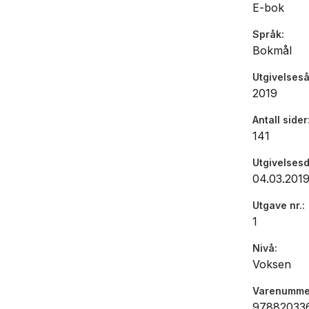
E-bok
Språk
Bokmål
Utgivelseså
2019
Antall sider
141
Utgivelses
04.03.201
Utgave nr.
1
Nivå
Voksen
Varenumme
97882033