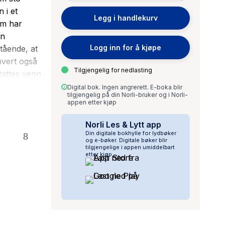
 i et
Legg i handlekurv
om har
gn
Logg inn for å kjøpe
tående, at
hvert også
Tilgjengelig for nedlasting
tattes venn
d, en ung
Digital bok. Ingen angrerett. E-boka blir
tilgjengelig på din Norli-bruker og i Norli-
appen etter kjøp
ser av
Norli Les & Lytt app
Din digitale bokhylle for lydbøker
 og nærhet
og e-bøker. Digitale bøker blir
tilgjengelige i appen umiddelbart
etter kjøp.