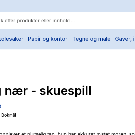
kolesaker
Papir og kontor
Tegne og male
Gaver, i
ulære søk
Pokemon
One piece
Fury Bound - Sable Sorensen
nær - skuespill
Yesteryear
Elizabeth Strout
e
Hitster
, Bokmål
Hypopressiv trening
The Housemaid
opplever et plutselig tap, hun har akkurat mistet moren, s