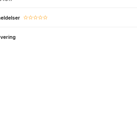
eldelser
0.0 star rating
evering