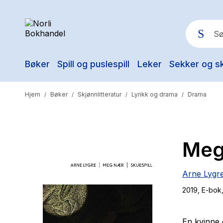
Bøker
Spill og puslespill
Leker
Sekker og s
Pop
Hjem
Bøker
Skjønnlitteratur
Lyrikk og drama
Drama
/
/
/
/
Meg 
Arne Lygr
2019
, E-bok
En kvinne 