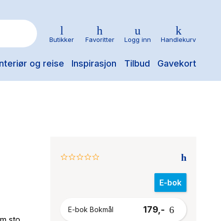
Butikker
Favoritter
Logg inn
Handlekurv
nteriør og reise
Inspirasjon
Tilbud
Gavekort
0.0
star
rating
E-bok
179,-
E-bok Bokmål
om sto