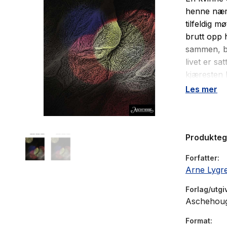
henne nær,
tilfeldig 
brutt opp 
sammen, be
livet er s
kjæresten 
med en an
Les mer
gutt klar ti
Stykket set
Produkte
sorg, enso
- og et hå
Forfatter
Arne Lygr
"Meg nær" 
Forlag/utgi
Aschehou
Format