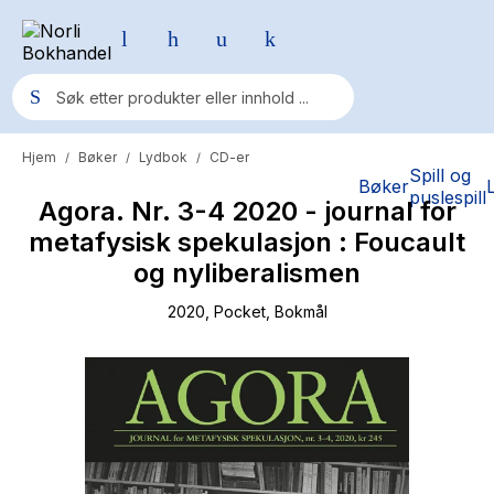
Hjem
Bøker
Lydbok
CD-er
/
/
/
Populære søk
Spill og
Bøker
puslespill
Agora. Nr. 3-4 2020 - journal for
Pokemon
metafysisk spekulasjon : Foucault
One piece
og nyliberalismen
Fury Bound - Sable Sorensen
2020
, Pocket
, Bokmål
Yesteryear
Elizabeth Strout
Hitster
Hypopressiv trening