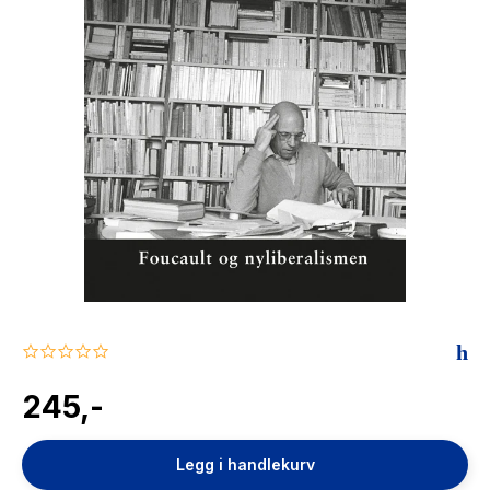
The Housemaid
0.0
star
rating
245,-
Legg i handlekurv