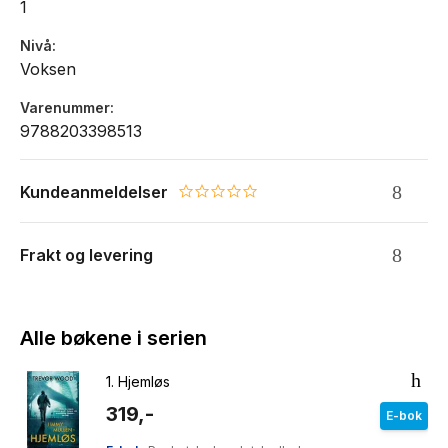
1
Nivå
Voksen
Varenummer
9788203398513
Kundeanmeldelser
0.0 star rating
Frakt og levering
Alle bøkene i serien
1.
Hjemløs
319,-
E-bok