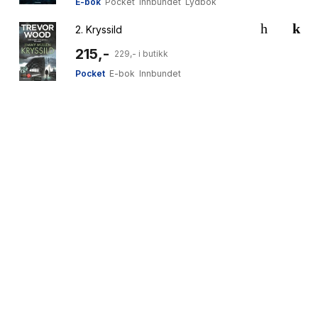
E-bok
Pocket
Innbundet
Lydbok
2.
Kryssild
215,-
229,- i butikk
Pocket
E-bok
Innbundet