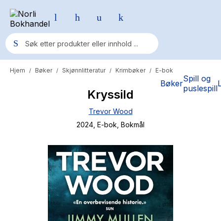
Hjem
Bøker
Skjønnlitteratur
Krimbøker
E-bok
/
/
/
/
Populære søk
Spill og
Bøker
puslespill
Kryssild
Pokemon
Trevor Wood
One piece
2024
, E-bok
, Bokmål
Fury Bound - Sable Sorensen
Yesteryear
Elizabeth Strout
Hitster
Hypopressiv trening