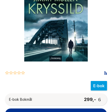
The Housemaid
0.0
star
rating
E-bok
299,-
E-bok Bokmål