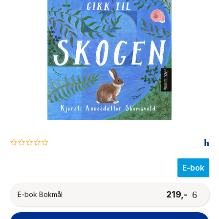
The Housemaid
0.0
star
rating
E-bok
219,-
E-bok Bokmål