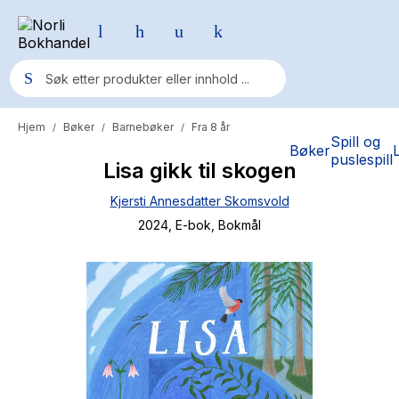
Hjem
Bøker
Barnebøker
Fra 8 år
/
/
/
Populære søk
Spill og
Bøker
puslespill
Lisa gikk til skogen
Pokemon
Kjersti Annesdatter Skomsvold
One piece
2024
, E-bok
, Bokmål
Fury Bound - Sable Sorensen
Yesteryear
Elizabeth Strout
Hitster
Hypopressiv trening