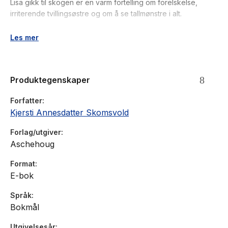
Lisa gikk til skogen er en varm fortelling om forelskelse,
irriterende tvillingsøstre og om å se tallmønstre i alt.
«Ikke alle barn liker leven og latter. Det minner Kjersti
Les mer
Skomsvold oss på i sin finfine barnebok. (...) Uten store fakter
skaper Skomsvold en fin fortelling med flere lag. Vennskap,
kanskje forelskelse, er en opplagt tematikk.» Anne Cathrine
Produktegenskaper
Straume, NRK (Terningkast 5)
Forfatter
Kjersti Annesdatter Skomsvold
Forlag/utgiver
Aschehoug
Format
E-bok
Språk
Bokmål
Utgivelsesår