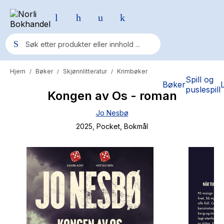
Hjem
Bøker
Skjønnlitteratur
Krimbøker
/
/
/
Populære søk
Spill og
Bøker
puslespill
Kongen av Os - roman
Pokemon
Jo Nesbø
One piece
2025
, Pocket
, Bokmål
Fury Bound - Sable Sorensen
Yesteryear
Elizabeth Strout
Hitster
Hypopressiv trening