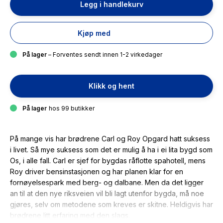
Legg i handlekurv
Kjøp med
På lager
– Forventes sendt innen 1-2 virkedager
Klikk og hent
På lager
hos 99 butikker
På mange vis har brødrene Carl og Roy Opgard hatt suksess
i livet. Så mye suksess som det er mulig å ha i ei lita bygd som
Os, i alle fall. Carl er sjef for bygdas råflotte spahotell, mens
Roy driver bensinstasjonen og har planen klar for en
fornøyelsespark med berg- og dalbane. Men da det ligger
an til at den nye riksveien vil bli lagt utenfor bygda, må noe
gjøres, selv om metodene som kreves er skitne. Heldigvis har
brødrene litt erfaring med den slags.