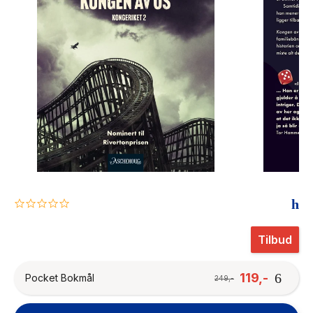
The Housemaid
0.0
star
rating
Tilbud
119,-
Pocket Bokmål
249,-