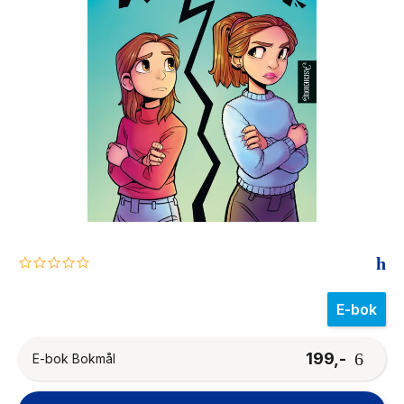
The Housemaid
0.0
star
rating
E-bok
199,-
E-bok Bokmål