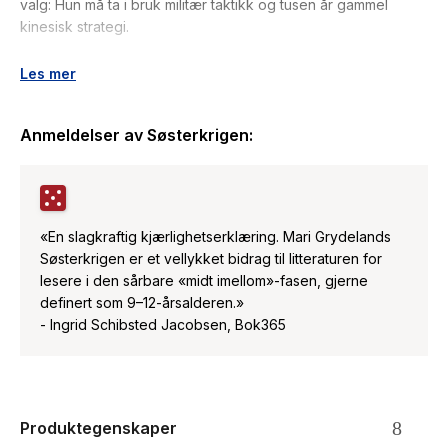
valg: Hun må ta i bruk militær taktikk og tusen år gammel
kinesisk strategi.
For Andrea vil ikke bare vinne kampen: Hun vil ha søsteren
Les mer
sin tilbake.
Anmeldelser av
Søsterkrigen
:
Søsterkrigen er for alle som vet at søstre er de vanskeligste
og viktigste menneskene i livet.
«En slagkraftig kjærlighetserklæring. Mari Grydelands
Søsterkrigen er et vellykket bidrag til litteraturen for
lesere i den sårbare «midt imellom»-fasen, gjerne
definert som 9–12-årsalderen.»
- Ingrid Schibsted Jacobsen, Bok365
Produktegenskaper