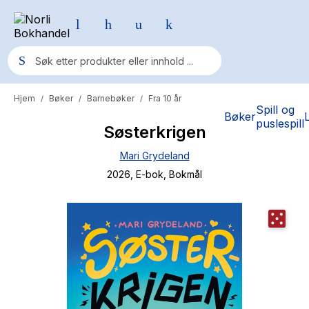
Hjem
Bøker
Barnebøker
Fra 10 år
/
/
/
Populære søk
Spill og
Bøker
puslespill
Søsterkrigen
Pokemon
Mari Grydeland
One piece
2026
, E-bok
, Bokmål
Fury Bound - Sable Sorensen
Yesteryear
Elizabeth Strout
Hitster
Hypopressiv trening