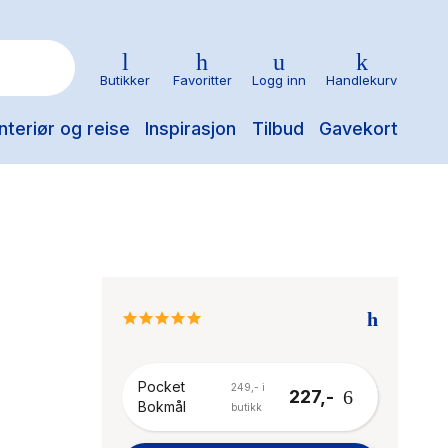
Butikker
Favoritter
Logg inn
Handlekurv
nteriør og reise
Inspirasjon
Tilbud
Gavekort
5.0
star
rating
Pocket
249,- i
227,-
Bokmål
butikk