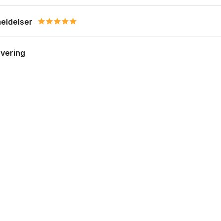
eldelser
5.0 star rating
evering