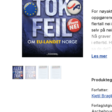
For nøyakti
oppgjørene
flertall ne
selv på nei
Nå graver 
i ettertid.
sa de det?
Les mer
Fra begge 
debatten s
deg rett i
Produkte
saken som p
Forfatter
Underveis 
Kjetil Brag
møter Kjet
Norge nå t
Forlag/utgi
Aschehou