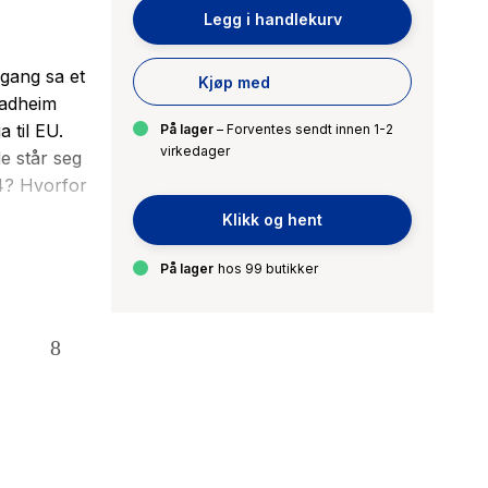
Legg i handlekurv
gang sa et
Kjøp med
stadheim
 til EU.
På lager
– Forventes sendt innen 1-2
virkedager
e står seg
94? Hvorfor
Klikk og hent
dag er
På lager
hos 99 butikker
lden gir
med denne
ag.
l (56)
r hvorfor