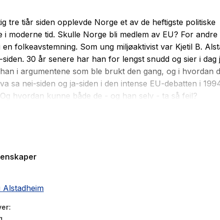
g tre tiår siden opplevde Norge et av de heftigste politiske
 i moderne tid. Skulle Norge bli medlem av EU? For andre 
i i en folkeavstemning. Som ung miljøaktivist var Kjetil B. Al
-siden. 30 år senere har han for lengst snudd og sier i dag ja
han i argumentene som ble brukt den gang, og i hvordan d
 Hva sa nei-siden og ja-siden i den intense EU-debatten i 19
 Og hvordan kunne både de - og han selv - ta så feil?
sider ble EU-avstemningen fremstilt som et skjebnevalg. I 
om raste, en påminnelse om at skråsikkerhet i politikken sje
 det lange løp. Samtidig oppstår spørsmålet om hva det er 
genskaper
isker opp så sterke følelser - og om det fortsatt er slik i d
søker Alstadheim svar på hvorfor han selv skiftet syn. Kjeti
li Alstadheim
il (26) for å finne ut hva som skjedde - og argumenterer fo
renger en ny EU-debatt.
ver
g