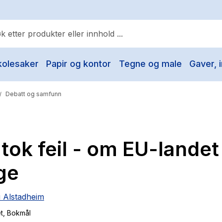
kolesaker
Papir og kontor
Tegne og male
Gaver, i
ulære søk
Pokemon
Debatt og samfunn
/
One piece
Fury Bound - Sable Sorensen
 tok feil - om EU-landet
Yesteryear
Elizabeth Strout
ge
Hitster
li Alstadheim
Hypopressiv trening
t
, Bokmål
The Housemaid