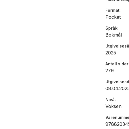
«Kjetil B.
Format
oppskrift 
Pocket
uten å dem
en eventue
Språk
Bokmål
Utgivelseså
2025
Antall sider
279
Utgivelses
08.04.202
Nivå
Voksen
Varenumme
97882034