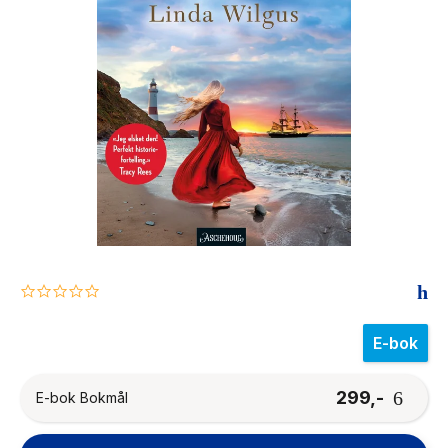
The Housemaid
0.0
star
rating
E-bok
299,-
E-bok Bokmål