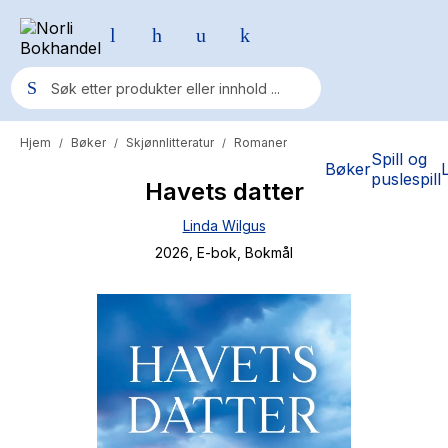
Hjem
Bøker
Skjønnlitteratur
Romaner
/
/
/
Populære søk
Spill og
Bøker
puslespill
Havets datter
Pokemon
Linda Wilgus
One piece
2026
, E-bok
, Bokmål
Fury Bound - Sable Sorensen
Yesteryear
Elizabeth Strout
Hitster
Hypopressiv trening