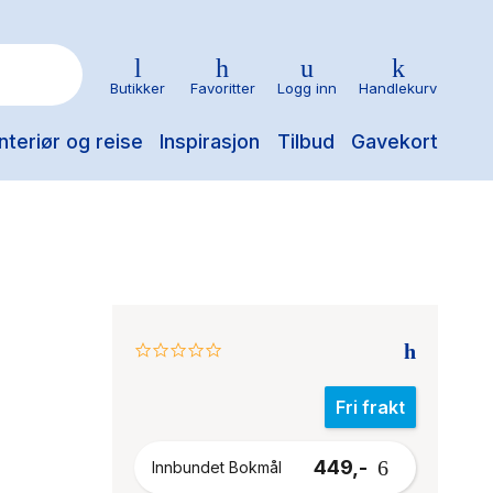
Butikker
Favoritter
Logg inn
Handlekurv
nteriør og reise
Inspirasjon
Tilbud
Gavekort
0.0
star
rating
Fri frakt
449,-
Innbundet Bokmål