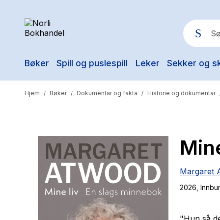
Bøker
Spill og puslespill
Leker
Sekker og s
Pop
Hjem
Bøker
Dokumentar og fakta
Historie og dokumentar
/
/
/
Mine
Margaret 
2026
, Innbu
"Hun så d