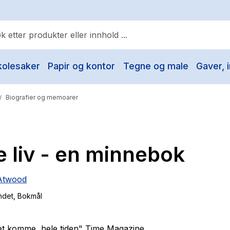
kolesaker
Papir og kontor
Tegne og male
Gaver, i
ulære søk
Pokemon
Biografier og memoarer
/
One piece
Fury Bound - Sable Sorensen
 liv - en minnebok
Yesteryear
Elizabeth Strout
Atwood
Hitster
ndet
, Bokmål
Hypopressiv trening
The Housemaid
et komme, hele tiden" Time Magazine