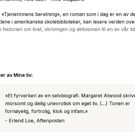
r «Tjenerinnens beretning», en roman som i dag er en av de
itlene i amerikanske skolebiblioteker, kan lesere verden ove
 historien om livet, skrivingen og aktivismen til en av vår ti
twood vokste opp med foreldre som var uavhengige og vi
 - og tilbrakte mesteparten av året i de ville skogene i Nor
 var fri og nomadisk, tidvis isolert - men også spennend
er av
Mine liv
:
ukonvensjonelle utgangspunktet folder Atwood ut historien om
«Et fyrverkeri av en selvbiografi. Margaret Atwood skriv
 avgjørende øyeblikk til bøkene hun har skrevet - fra det br
morsomt og deilig unevrotisk om eget liv. (…) Tonen er
av til Katteøyet, til det Orwellske Berlin på 1980-tallet, de
fornøyelig, fortrolig, klok og infam.»
ns beretning vokste fram.
- Erlend Loe, Aftenposten
ine liv er fylt av bohemske sammenkomster, av det lekende
ter og fuglekikker Graeme Gibson og av store politiske omv