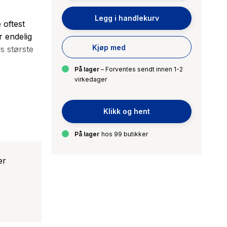
Legg i handlekurv
 oftest
r endelig
Kjøp med
ds største
På lager
– Forventes sendt innen 1-2
virkedager
tenskapelig
d-Quebec.
Klikk og hent
e og
På lager
hos 99 butikker
 sitt liv,
er
utale året
r
 samlivet
eltninger.