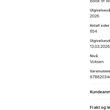
over 650 s
Book of li
Man kan ti
Utgivelseså
2026
Antall sider
654
Utgivelses
13.03.2026
Nivå
Voksen
Varenumme
97882034
Kundeanm
Frakt og l