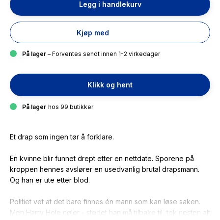
Legg i handlekurv
Kjøp med
På lager
– Forventes sendt innen 1-2 virkedager
Klikk og hent
På lager
hos 99 butikker
Et drap som ingen tør å forklare.
En kvinne blir funnet drept etter en nettdate. Sporene på
kroppen hennes avslører en usedvanlig brutal drapsmann.
Og han er ute etter blod.
Politiet vet at det bare finnes én mann som kan løse saken.
Men Harry Hole nøler - stedet han må tilbake til, tok nesten alt