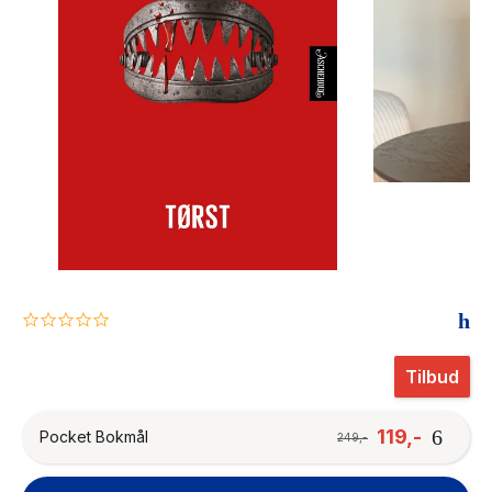
The Housemaid
0.0
star
rating
Tilbud
119,-
Pocket Bokmål
249,-