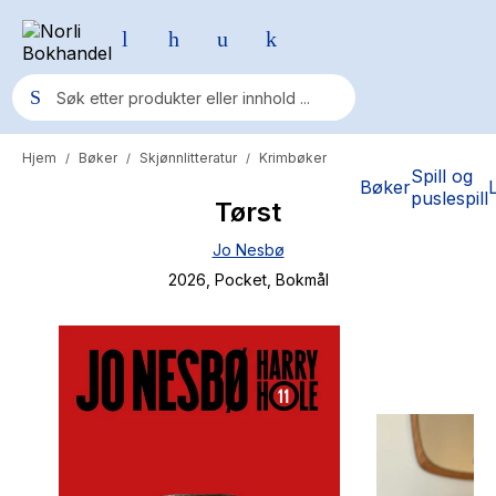
Hjem
Bøker
Skjønnlitteratur
Krimbøker
/
/
/
Populære søk
Spill og
Bøker
puslespill
Tørst
Pokemon
Jo Nesbø
One piece
2026
, Pocket
, Bokmål
Fury Bound - Sable Sorensen
Yesteryear
Elizabeth Strout
Hitster
Hypopressiv trening