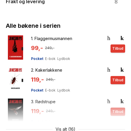
Frakt og levering
Alle bøkene i serien
1.
Flaggermusmannen
99,-
249,-
Tilbud
Pocket
E-bok
Lydbok
2.
Kakerlakkene
119,-
249,-
Tilbud
Pocket
E-bok
Lydbok
3.
Rødstrupe
119,-
249,-
Tilbud
Pocket
E-bok
Lydbok
Ukjent
Vis alt (16)