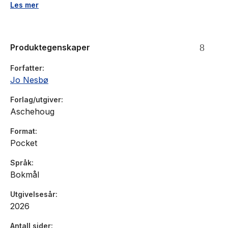
fra ham. Inntil han aner en forbindelse mellom dette drapet og
Les mer
hans eneste uoppklarte sak. Morderen som en gang slapp
unna, har dukket opp igjen.
Produktegenskaper
Fortiden slipper ikke taket.
Forfatter
På New York Times' topp ti-liste over krimbøker 2017.
Jo Nesbø
Forlag/utgiver
Aschehoug
Format
Pocket
Språk
Bokmål
Utgivelsesår
2026
Antall sider