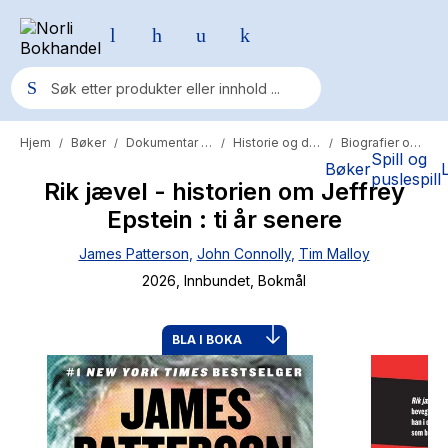
Hjem
Bøker
Dokumentar og fakta
Historie og dokumentar
Biografier og memoarer
/
/
/
/
Populære søk
Spill og
Bøker
puslespill
Rik jævel - historien om Jeffrey
Pokemon
Epstein : ti år senere
One piece
James Patterson
,
John Connolly
,
Tim Malloy
Fury Bound - Sable Sorensen
2026
, Innbundet
, Bokmål
Yesteryear
Elizabeth Strout
BLA I BOKA
Hitster
Hypopressiv trening