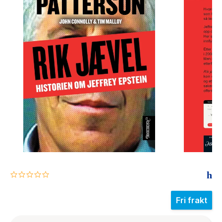
The Housemaid
0.0
star
rating
Fri frakt