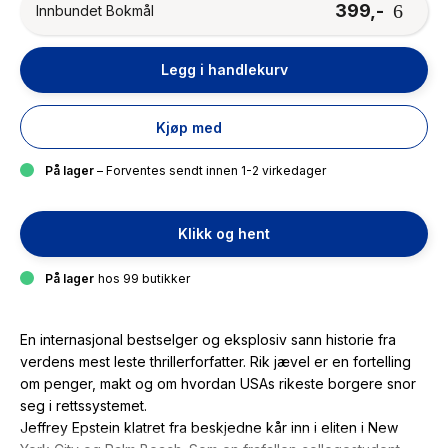
399,-
Innbundet Bokmål
Legg i handlekurv
Kjøp med
På lager
– Forventes sendt innen 1-2 virkedager
Klikk og hent
På lager
hos 99 butikker
En internasjonal bestselger og eksplosiv sann historie fra
verdens mest leste thrillerforfatter. Rik jævel er en fortelling
om penger, makt og om hvordan USAs rikeste borgere snor
seg i rettssystemet.
Jeffrey Epstein klatret fra beskjedne kår inn i eliten i New