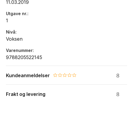
11.03.2019
tolke omverda . forstå og gjere den skræmande og
vilkårlege naturen menneskeleg . for å kunne overleve.
Utgave nr.
Med ei stram tematisk ramme har Anne Helene Guddal
1
med denne boka i all enkelheit laga stor kunst.»
- Sindre Ekrheim, Dag og Tid
Nivå
Voksen
Varenummer
9788205522145
Kundeanmeldelser
0.0 star rating
Frakt og levering