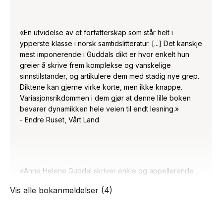
«En utvidelse av et forfatterskap som står helt i
ypperste klasse i norsk samtidslitteratur. [...] Det kanskje
mest imponerende i Guddals dikt er hvor enkelt hun
greier å skrive frem komplekse og vanskelige
sinnstilstander, og artikulere dem med stadig nye grep.
Diktene kan gjerne virke korte, men ikke knappe.
Variasjonsrikdommen i dem gjør at denne lille boken
bevarer dynamikken hele veien til endt lesning.»
- Endre Ruset, Vårt Land
«Anne Helene Guddal skriver enkle og appellerende
dikt mot ensomheten [...] Anne Helene Guddal er en
Vis alle bokanmeldelser (4)
forfatter som ikke viker for de ømme punktene. Så har
hun også et redskap med større slitestyrke enn
fantasifostre. Og mens jeg leser disse diktene, slår det