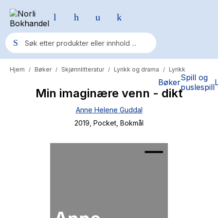
Hjem
Bøker
Skjønnlitteratur
Lyrikk og drama
Lyrikk
/
/
/
/
Populære søk
Spill og
Bøker
puslespill
Min imaginære venn - dikt
Pokemon
Anne Helene Guddal
One piece
2019
, Pocket
, Bokmål
Fury Bound - Sable Sorensen
Yesteryear
Elizabeth Strout
Hitster
Hypopressiv trening