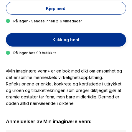
Kjøp med
På lager
- Sendes innen 2-6 virkedager
Klikk og hent
På lager
hos 99 butikker
«Min imaginære venn» er en bok med dikt om ensomhet og
det ensomme menneskets virkelighetsoppfatning.
Refleksjonene er enkle, konkrete og kortfattede i uttrykket
og uroen og tilbaketrekningen som preger diktjeget gjør at
drømte gestalter tar form, men bare midlertidig. Dermed er
døden alltid nærværende i diktene.
Anmeldelser av
Min imaginære venn
: