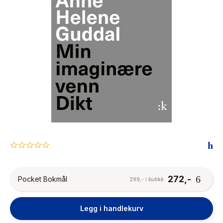
The Housemaid
0.0
star
rating
272,-
Pocket Bokmål
299,- i butikk
Legg i handlekurv