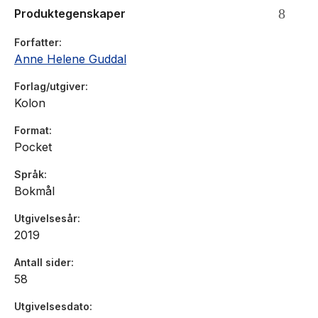
meg at det er skrivingen, poesien som best fyller rollen
Produktegenskaper
som en imaginær venn.»
- Ingunn Økland, Aftenposten
Forfatter
Anne Helene Guddal
Forlag/utgiver
Kolon
«Guddal er framleis uforsonleg, og dikta skjer rett til
kjernen . eller dit kjernen skulle ha vore. Måten ho
Format
kombinerer kreativ fantasi og illusjonslaust intellekt på,
Pocket
gir ei sterk påminning om at livet knapt er uthaldeleg
utan illusjonane.»
Språk
- Merete Røsvik, Klassekampen
Bokmål
Utgivelsesår
2019
«Diktboka til Guddal har eit større perspektiv. Det
Antall sider
handlar om litteratur, om dikting, om noko særeige for
58
mennesket: evna til å førestille seg, drøyme, fantasere.
Utgivelsesdato
I forlenginga av dette ligg den urgamle trongen til å