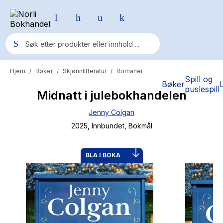
Hjem
Bøker
Skjønnlitteratur
Romaner
/
/
/
Populære søk
Spill og
Bøker
puslespill
Midnatt i julebokhandelen
Pokemon
Jenny Colgan
One piece
2025
, Innbundet
, Bokmål
Fury Bound - Sable Sorensen
Yesteryear
BLA I BOKA
Elizabeth Strout
Hitster
Hypopressiv trening