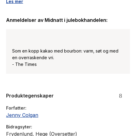
ide. Hun tror hun vet hvordan hun kan skaffe pengene som
Les mer
ikke bare vil oppfylle ønsket, men også redde bokhandelen
fra tvangssalg.
Anmeldelser av
Midnatt i julebokhandelen
:
Fristen nærmer seg raskt, men med hjelp fra naboene,
tantebarna og en distraherende søt mannlig barnevakt, kan
det hende at Carmen klarer å skape magi denne julen også.
Som en kopp kakao med bourbon: varm, søt og med
en overraskende vri.
- The Times
Produktegenskaper
Forfatter
Jenny Colgan
Bidragsyter
Frydenlund, Hege (Oversetter)