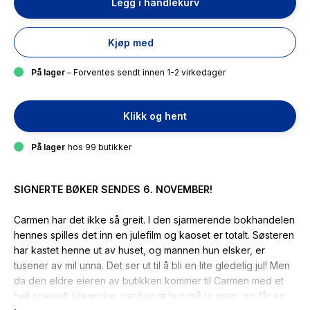
Legg i handlekurv
Kjøp med
På lager
– Forventes sendt innen 1-2 virkedager
Klikk og hent
På lager
hos 99 butikker
SIGNERTE BØKER SENDES 6. NOVEMBER!
Carmen har det ikke så greit. I den sjarmerende bokhandelen
hennes spilles det inn en julefilm og kaoset er totalt. Søsteren
har kastet henne ut av huset, og mannen hun elsker, er
tusener av mil unna. Det ser ut til å bli en lite gledelig jul! Men
da den eldre eieren av butikken kommer til Carmen med et
helt spesielt juleønske, vet hun at hun må ta grep, og får én