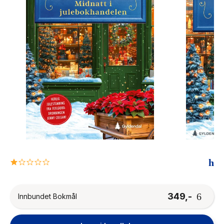
The Housemaid
1.0
star
rating
349,-
Innbundet Bokmål