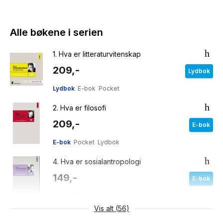
Alle bøkene i serien
1.
Hva er litteraturvitenskap
209,-
Lydbok
Lydbok
E-bok
Pocket
2.
Hva er filosofi
209,-
E-bok
E-bok
Pocket
Lydbok
4.
Hva er sosialantropologi
149,-
E-bok
E-bok
Pocket
Vis alt (56)