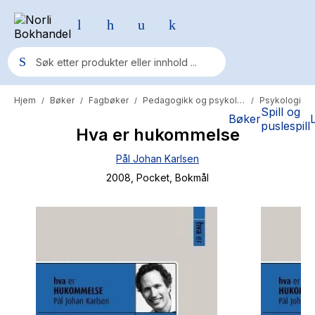
Hjem
Bøker
Fagbøker
Pedagogikk og psykologi
Psykologi
/
/
/
/
Populære søk
Spill og
Bøker
puslespill
Hva er hukommelse
Pokemon
Pål Johan Karlsen
One piece
2008
, Pocket
, Bokmål
Fury Bound - Sable Sorensen
Yesteryear
Elizabeth Strout
Hitster
Hypopressiv trening