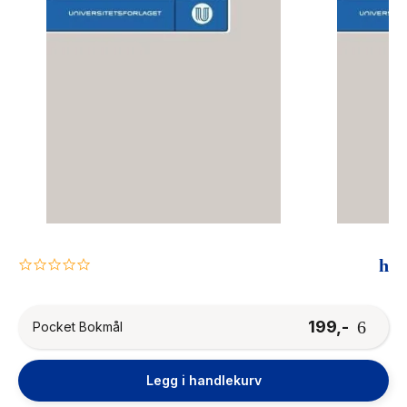
The Housemaid
0.0
star
rating
199,-
Pocket Bokmål
Legg i handlekurv