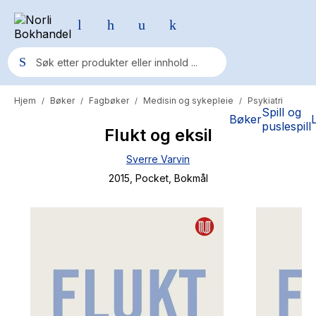
Hjem
Bøker
Fagbøker
Medisin og sykepleie
Psykiatri
/
/
/
/
Populære søk
Spill og
Bøker
puslespill
Flukt og eksil
Pokemon
Sverre Varvin
One piece
2015
, Pocket
, Bokmål
Fury Bound - Sable Sorensen
Yesteryear
Elizabeth Strout
Hitster
Hypopressiv trening